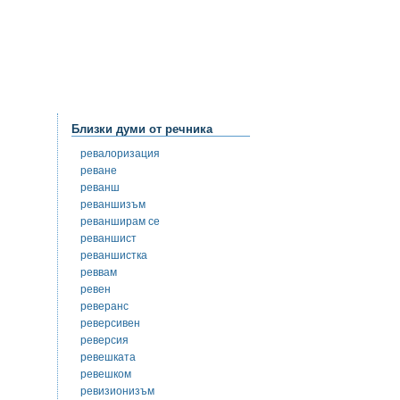
Близки думи от речника
ревалоризация
реване
реванш
реваншизъм
реванширам се
реваншист
реваншистка
реввам
ревен
реверанс
реверсивен
реверсия
ревешката
ревешком
ревизионизъм