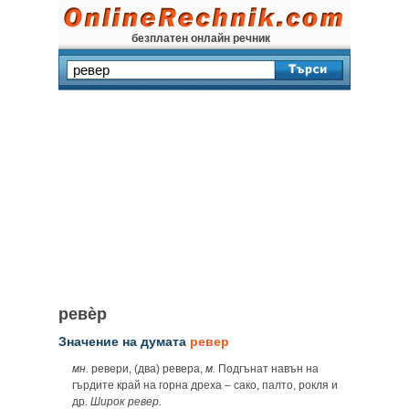
безплатен онлайн речник
ревѐр
Значение на думата
ревер
мн.
ревери, (два) ревера,
м.
Подгънат навън на
гърдите край на горна дреха – сако, палто, рокля и
др.
Широк ревер.