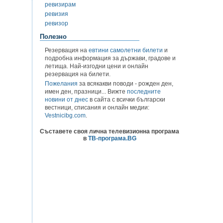
ревизирам
ревизия
ревизор
Полезно
Резервация на
евтини самолетни билети
и
подробна информация за държави, градове и
летища. Най-изгодни цени и онлайн
резервация на билети.
Пожелания
за всякакви поводи - рожден ден,
имен ден, празници... Вижте
последните
новини от днес
в сайта с всички български
вестници, списания и онлайн медии:
Vestnicibg.com
.
Съставете своя лична телевизионна програма
в
ТВ-програма.BG