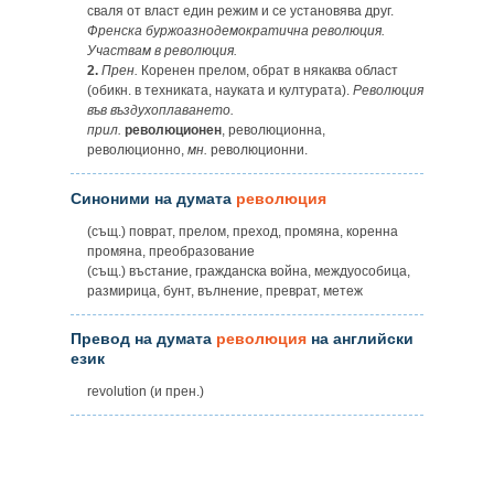
сваля от власт един режим и се установява друг.
Френска буржоазнодемократична революция.
Участвам в революция.
2.
Прен.
Коренен прелом, обрат в някаква област
(обикн. в техниката, науката и културата).
Революция
във въздухоплаването.
прил.
революционен
, революционна,
революционно,
мн.
революционни.
Синоними на думата
революция
(същ.) поврат, прелом, преход, промяна, коренна
промяна, преобразование
(същ.) въстание, гражданска война, междуособица,
размирица, бунт, вълнение, преврат, метеж
Превод на думата
революция
на английски
език
revolution (и прен.)