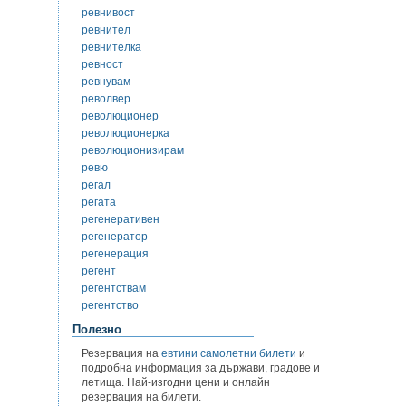
ревнивост
ревнител
ревнителка
ревност
ревнувам
револвер
революционер
революционерка
революционизирам
ревю
регал
регата
регенеративен
регенератор
регенерация
регент
регентствам
регентство
Полезно
Резервация на
евтини самолетни билети
и
подробна информация за държави, градове и
летища. Най-изгодни цени и онлайн
резервация на билети.