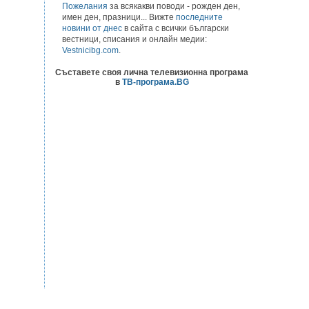
Пожелания
за всякакви поводи - рожден ден,
имен ден, празници... Вижте
последните
новини от днес
в сайта с всички български
вестници, списания и онлайн медии:
Vestnicibg.com
.
Съставете своя лична телевизионна програма
в
ТВ-програма.BG