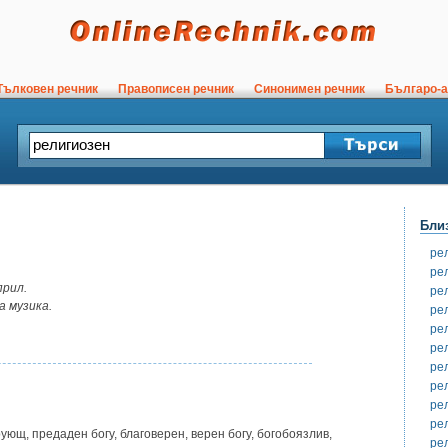
ълковен речник
Правописен речник
Синонимен речник
Българо-а
Бли
ре
ре
прил.
ре
а музика.
ре
ре
ре
ре
ре
ре
ре
рующ, предаден богу, благоверен, верен богу, богобоязлив,
ре