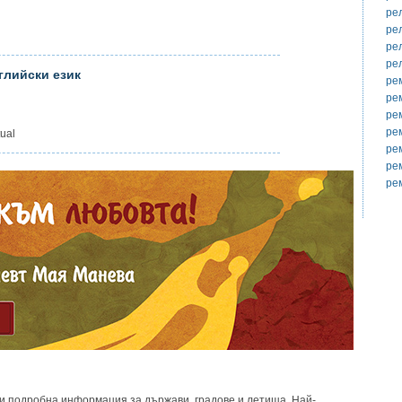
ре
ре
ре
ре
глийски език
ре
ре
ре
ре
ual
ре
ре
ре
и подробна информация за държави, градове и летища. Най-