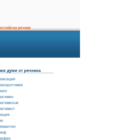
нглийски речник
зки думи от речника
лаксация
лапаротомия
лапс
лативен
лативизъм
лативист
лация
ле
левантен
леф
лефен