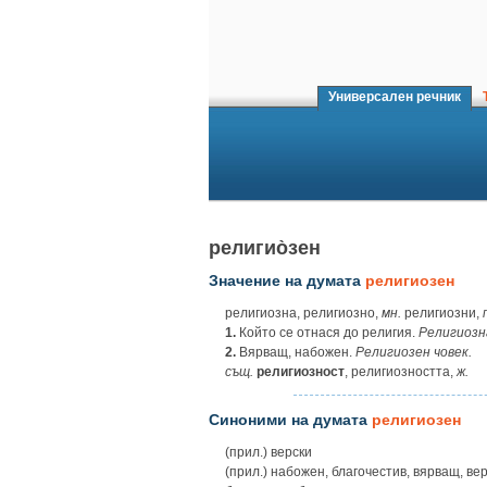
Универсален речник
Т
религио̀зен
Значение на думата
религиозен
религиозна, религиозно,
мн.
религиозни,
1.
Който се отнася до религия.
Религиозн
2.
Вярващ, набожен.
Религиозен човек.
същ.
религиозност
, религиозността,
ж.
Синоними на думата
религиозен
(прил.) верски
(прил.) набожен, благочестив, вярващ, ве