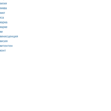
лигия
ликва
ликт
лса
марка
марке
ми
минисценция
мисия
митентен
монт