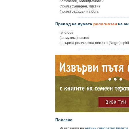
богомолец, боговдъхновен
(прил.) суеверен, мистик
(прил.) отдаден на бога
Превод на думата
религиозен
на ан
religious
(за музика) sacred
негърска религиозна песен а (Negro) spirit
Полезно
Резервация на
евтини самолетни билети