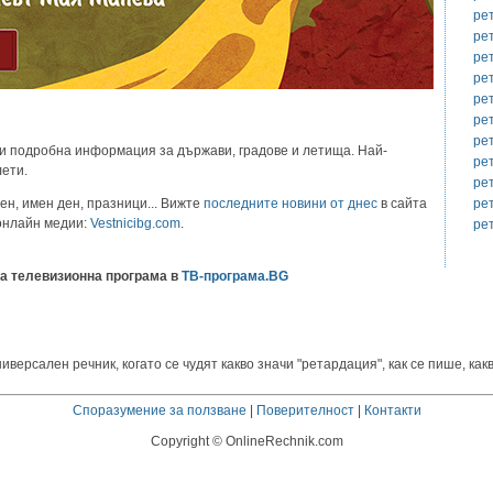
ре
ре
ре
ре
ре
ре
ре
и подробна информация за държави, градове и летища. Най-
ре
лети.
ре
ре
ен, имен ден, празници... Вижте
последните новини от днес
в сайта
 онлайн медии:
Vestnicibg.com
.
ре
а телевизионна програма в
ТВ-програма.BG
ерсален речник, когато се чудят какво значи "ретардация", как се пише, какв
Споразумение за ползване
|
Поверителност
|
Контакти
Copyright © OnlineRechnik.com