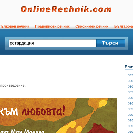
ълковен речник
Правописен речник
Синонимен речник
Българо-а
Бли
ре
ре
 произведение.
ре
ре
ре
ре
ре
ре
ре
ре
ре