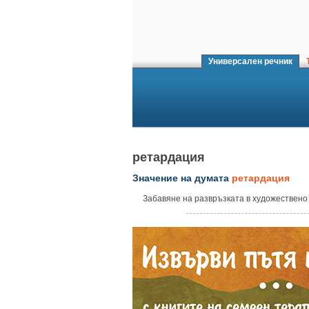
Универсален речник
Т
ретардация
Значение на думата
ретардация
Забавяне на развръзката в художествено