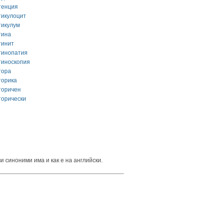
тенция
тикулоцит
тикулум
тина
тинит
тинопатия
тиноскопия
тора
торика
торичен
торически
и синоними има и как е на английски.