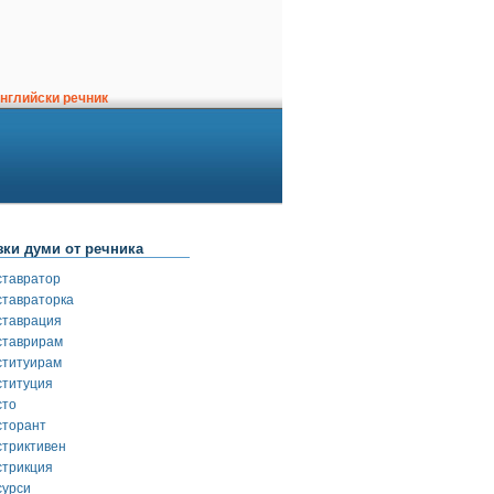
нглийски речник
зки думи от речника
ставратор
ставраторка
ставрация
ставрирам
ституирам
ституция
сто
сторант
стриктивен
стрикция
сурси