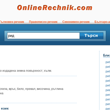
ълковен речник
Правописен речник
Синонимен речник
Българо-а
Бли
ри
ри
о издадена земна повърхност; хълм.
ри
ри
ри
ри
могила, връх, било, превал, височина, рътлина
ри
ина
ри
ри
ри
 език
ри