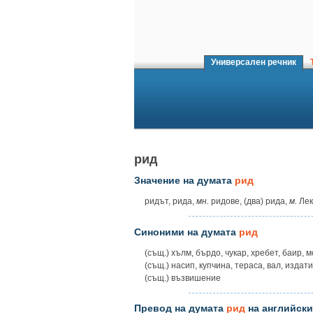
Универсален речник
Т
рид
Значение на думата
рид
ридът, рида,
мн.
ридове, (два) рида,
м.
Лек
Синоними на думата
рид
(същ.) хълм, бърдо, чукар, хребет, баир, 
(същ.) насип, купчина, тераса, вал, издат
(същ.) възвишение
Превод на думата
рид
на английски