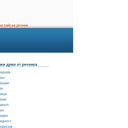
нглийски речник
зки думи от речника
барник
бен
бешки
би
бица
бник
ванол
ган
гиден
гидност
горизъм