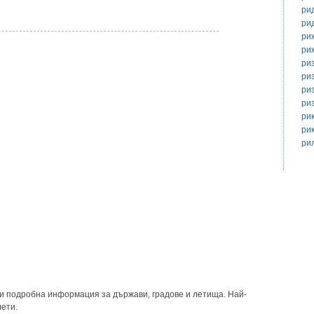
ри
ри
ри
ри
ри
ри
ри
ри
ри
ри
ри
и подробна информация за държави, градове и летища. Най-
лети.