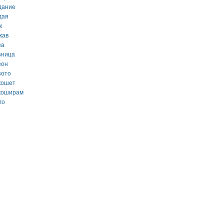
дание
дая
ж
жав
за
зница
зон
зото
кошет
коширам
ло