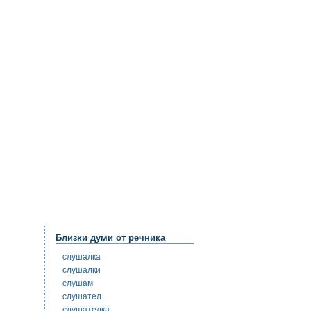
Близки думи от речника
слушалка
слушалки
слушам
слушател
слушателка