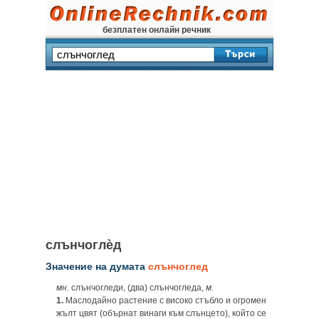
безплатен онлайн речник
слънчоглѐд
Значение на думата
слънчоглед
мн.
слънчогледи, (два) слънчогледа,
м.
1.
Маслодайно растение с високо стъбло и огромен
жълт цвят (обърнат винаги към слънцето), който се