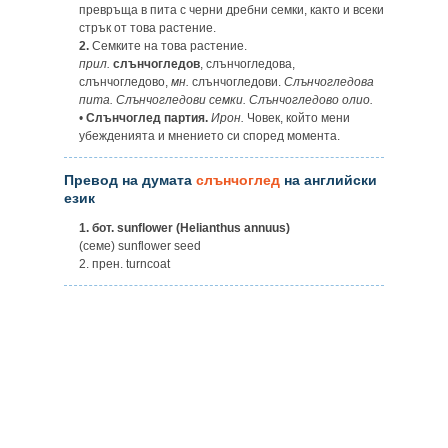
превръща в пита с черни дребни семки, както и всеки
стрък от това растение.
2.
Семките на това растение.
прил.
слънчогледов
, слънчогледова,
слънчогледово,
мн.
слънчогледови.
Слънчогледова
пита. Слънчогледови семки. Слънчогледово олио.
•
Слънчоглед партия.
Ирон.
Човек, който мени
убежденията и мнението си според момента.
Превод на думата
слънчоглед
на английски
език
1.
бот. sunflower (Helianthus annuus)
(семе) sunflower seed
2. прен. turncoat