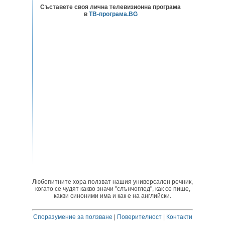
Съставете своя лична телевизионна програма
в
ТВ-програма.BG
Любопитните хора ползват нашия универсален речник,
когато се чудят какво значи "слънчоглед", как се пише,
какви синоними има и как е на английски.
Споразумение за ползване
|
Поверителност
|
Контакти