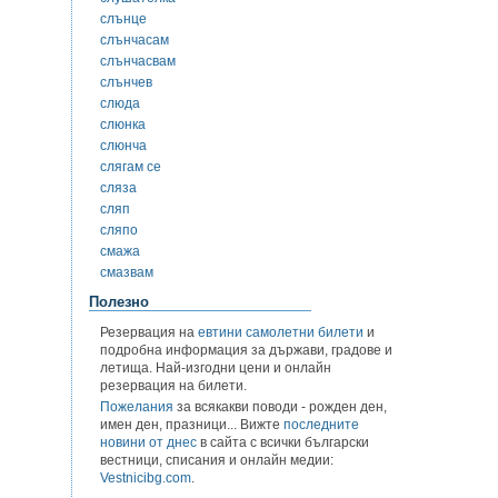
слънце
слънчасам
слънчасвам
слънчев
слюда
слюнка
слюнча
слягам се
сляза
сляп
сляпо
смажа
смазвам
Полезно
Резервация на
евтини самолетни билети
и
подробна информация за държави, градове и
летища. Най-изгодни цени и онлайн
резервация на билети.
Пожелания
за всякакви поводи - рожден ден,
имен ден, празници... Вижте
последните
новини от днес
в сайта с всички български
вестници, списания и онлайн медии:
Vestnicibg.com
.