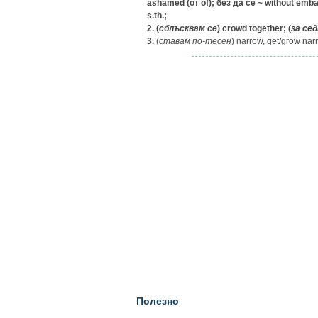
ashamed (
от
of);
без да се ~
without emb
s.th.;
2.
(
сблъсквам
се
) crowd together; (
за
сед
3.
(
ставам
по-тесен
) narrow, get/grow nar
Полезно