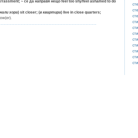
arrassment;
~ се да направя нещо
feel too shy/feel ashamed to do
ст
ст
нали
хора
) sit closer; (
в
квартира
) live in close quarters;
ст
row(er).
ст
ст
сти
ст
ст
ст
ст
ст