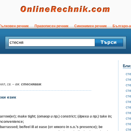
ълковен речник
Правописен речник
Синонимен речник
Българо-а
Бли
ст
ст
нил,
св. – вж.
стеснявам
.
ст
ст
ст
ски език
ст
ст
ст
arrow(er); make tight; (
отвор
и
пр.
) constrict; (
дреха
и
пр.
) take in;
ст
inconvenience;
ст
arrassed; be/feel ill at ease (
от някого
in s.o.’s presence); be
ст