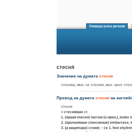
Универсален речник
Т
стесня̀
Значение на думата
стесня
стесниш,
мин. св.
стесних,
мин. прич.
стес
Превод на думата
стесня
на англий
стесня
= стеснявам
гл.
1.
(
правя
тесен
) narrow (
и
прен.
), make n
2.
(
причинявам
стеснение
) embarrass; 
3.
(
в
квартира
) crowd;
~ се 1.
feel shy/emb