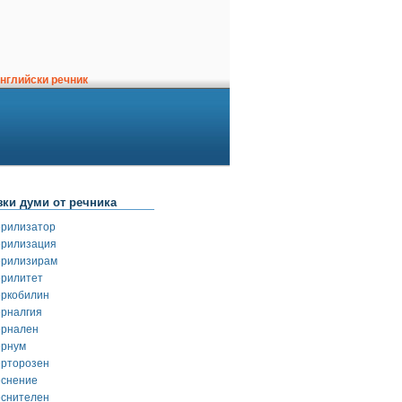
нглийски речник
зки думи от речника
ерилизатор
ерилизация
ерилизирам
ерилитет
еркобилин
ерналгия
ернален
ернум
ерторозен
еснение
еснителен