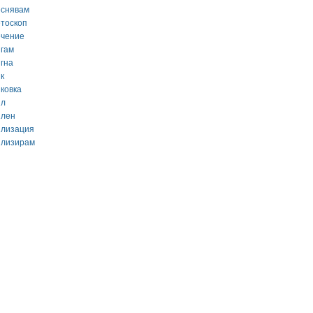
еснявам
етоскоп
ечение
игам
игна
к
иковка
ил
илен
илизация
илизирам