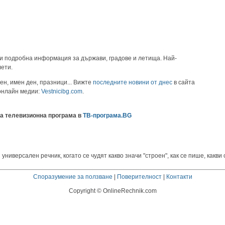
и подробна информация за държави, градове и летища. Най-
лети.
ен, имен ден, празници... Вижте
последните новини от днес
в сайта
 онлайн медии:
Vestnicibg.com
.
а телевизионна програма в
ТВ-програма.BG
иверсален речник, когато се чудят какво значи "строен", как се пише, какви 
Споразумение за ползване
|
Поверителност
|
Контакти
Copyright © OnlineRechnik.com