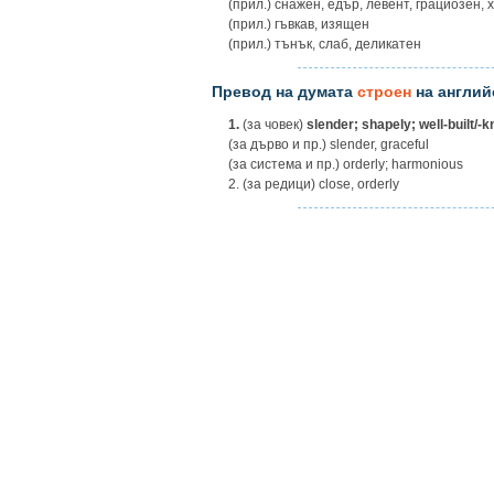
(прил.) снажен, едър, левент, грациозен, х
(прил.) гъвкав, изящен
(прил.) тънък, слаб, деликатен
Превод на думата
строен
на англий
1.
(за човек)
slender; shapely; well-built/-kn
(за дърво и пр.) slender, graceful
(за система и пр.) orderly; harmonious
2. (за редици) close, orderly