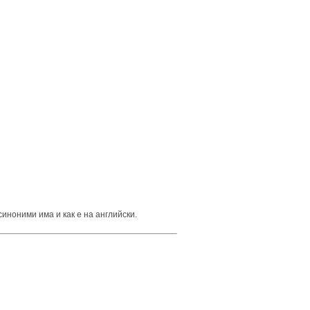
синоними има и как е на английски.