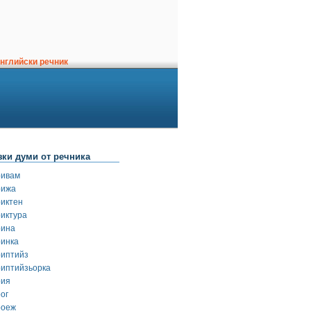
нглийски речник
зки думи от речника
ривам
рижа
риктен
риктура
рина
ринка
риптийз
риптийзьорка
рия
ог
роеж