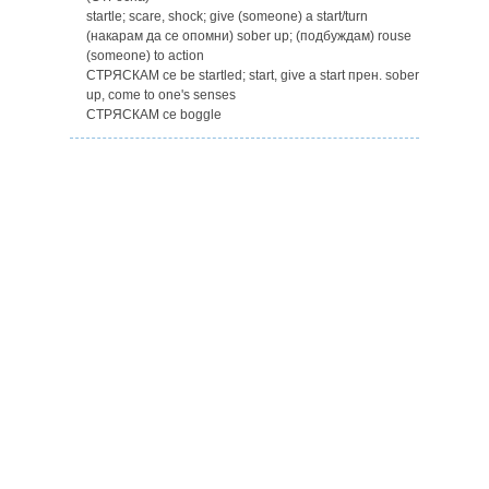
startle; scare, shock; give (someone) a start/turn
(накарам да се опомни) sober up; (подбуждам) rouse
(someone) to action
СТРЯСКАМ се be startled; start, give a start прен. sober
up, come to one's senses
СТРЯСКАМ се boggle