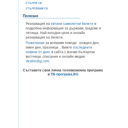
стълпя се
стълпявам се
Полезно
Резервация на
евтини самолетни билети
и
подробна информация за държави, градове и
летища. Най-изгодни цени и онлайн
резервация на билети.
Пожелания
за всякакви поводи - рожден ден,
имен ден, празници... Вижте
последните
новини от днес
в сайта с всички български
вестници, списания и онлайн медии:
Vestnicibg.com
.
Съставете своя лична телевизионна програма
в
ТВ-програма.BG