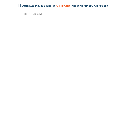
Превод на думата
стъкна
на английски език
вж. стъквам