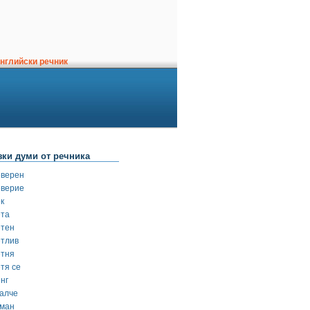
нглийски речник
зки думи от речника
еверен
еверие
к
ета
етен
етлив
етня
тя се
нг
калче
кман