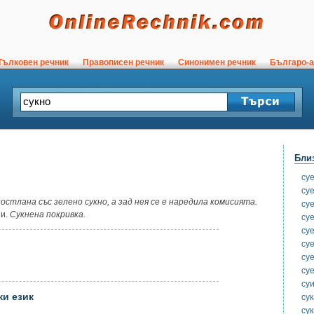
ълковен речник
Правописен речник
Синонимен речник
Българо-а
Бли
су
су
остлана със зелено сукно, а зад нея се е наредила комисията.
суе
ни.
Сукнена покривка.
су
су
су
су
суе
суи
ки език
су
су