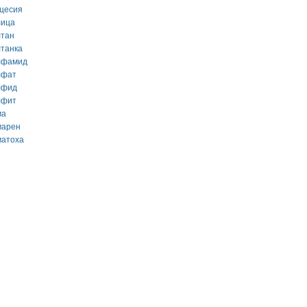
кцесия
лица
лтан
лтанка
лфамид
лфат
лфид
лфит
ма
марен
матоха