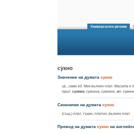
Универсален речник
Т
су̀кно
Значение на думата
сукно
ср.
, само
ед.
Мек вълнен плат.
Масата е п
прил.
сукнен
, сукнена, сукнено,
мн.
сукне
Синоними на думата
сукно
(същ.) плат, тъкан, платно, вълнен плат
Превод на думата
сукно
на английс