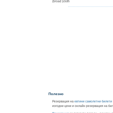
(broad )cloth
Полезно
Резервация на
евтини самолетни билети
изгодни цени и онлайн резервация на би