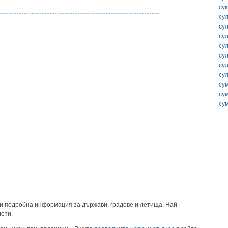
су
су
су
су
су
су
су
су
су
су
су
и подробна информация за държави, градове и летища. Най-
лети.