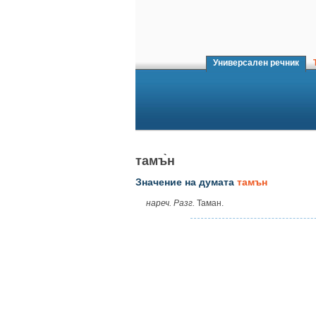
Универсален речник
Т
тамъ̀н
Значение на думата
тамън
нареч. Разг.
Таман.