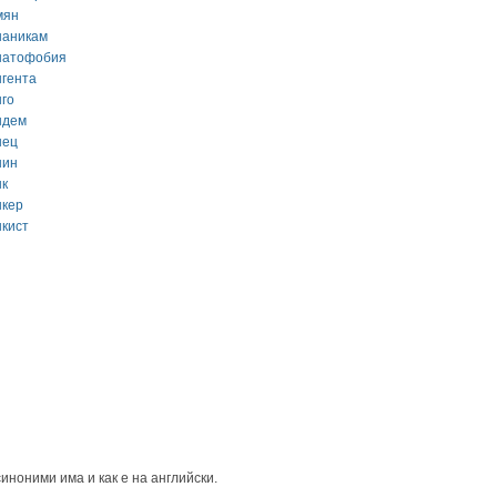
мян
наникам
натофобия
нгента
нго
ндем
нец
нин
нк
нкер
нкист
иноними има и как е на английски.