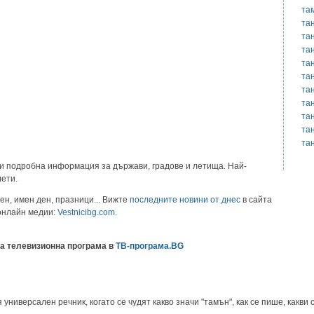
та
та
та
та
та
та
та
та
та
та
та
и подробна информация за държави, градове и летища. Най-
лети.
ен, имен ден, празници... Вижте
последните новини от днес
в сайта
 онлайн медии:
Vestnicibg.com
.
а телевизионна програма в
ТВ-програма.BG
ниверсален речник, когато се чудят какво значи "тамън", как се пише, какви с