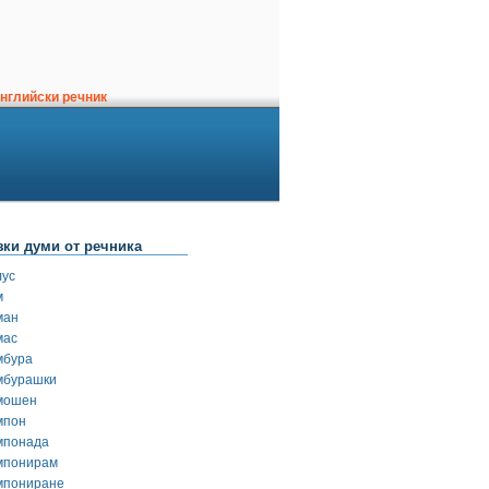
нглийски речник
зки думи от речника
лус
м
ман
мас
мбура
мбурашки
мошен
мпон
мпонада
мпонирам
мпониране