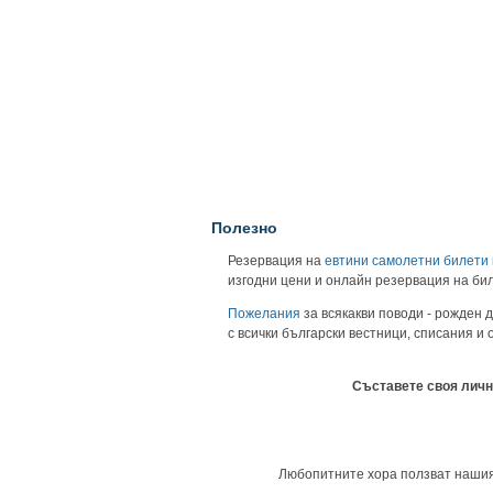
Полезно
Резервация на
евтини самолетни билети
изгодни цени и онлайн резервация на би
Пожелания
за всякакви поводи - рожден д
с всички български вестници, списания и
Съставете своя личн
Любопитните хора ползват нашия у