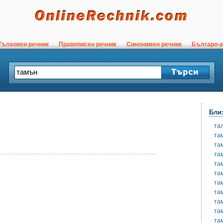
ълковен речник
Правописен речник
Синонимен речник
Българо-а
Бли
та
та
та
та
та
та
та
та
та
та
та