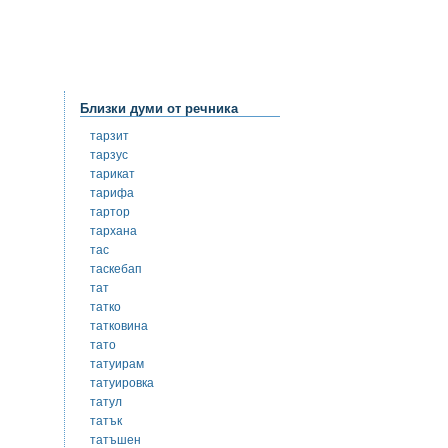
Близки думи от речника
тарзит
тарзус
тарикат
тарифа
тартор
тархана
тас
таскебап
тат
татко
татковина
тато
татуирам
татуировка
татул
татък
татъшен