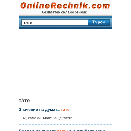
безплатен онлайн речник
та̀те
Значение на думата
тате
м.,
само
ед.
Моят баща; татко.
Превод на думата
тате
на английски език