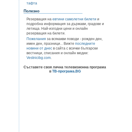
тафта
Полезно
Резервация на
евтини самолетни билети
и
подробна информация за държави, градове и
летища. Най-изгодни цени и онлайн
резервация на билети.
Пожелания
за всякакви поводи - рожден ден,
имен ден, празници... Вижте
последните
новини от днес
в сайта с всички български
вестници, списания и онлайн медии:
Vestnicibg.com
.
Съставете своя лична телевизионна програма
в
ТВ-програма.BG