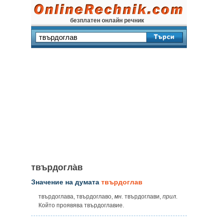
безплатен онлайн речник
твърдогла̀в
Значение на думата
твърдоглав
твърдоглава, твърдоглаво,
мн.
твърдоглави,
прил.
Който проявява твърдоглавие.