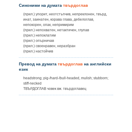
Синоними на думата
твърдоглав
(прил.) упорит, неотстъпчив, непреклонен, твърд,
инат, заинатен, корава глава, дебелоглав,
непокорен, опак, непримирим
(прил.) непохватен, нетактичен, глупав
(прил.) непоклатим
(прил.) опърничав
(прил.) своенравен, неразбран
(прил.) настойчив
Превод на думата
твърдоглав
на английски
език
headstrong; pig-/hard-/bull-headed, mulish; stubborn;
stiff-necked
ТВЪРДОГЛАВ човек вж. твърдоглавец