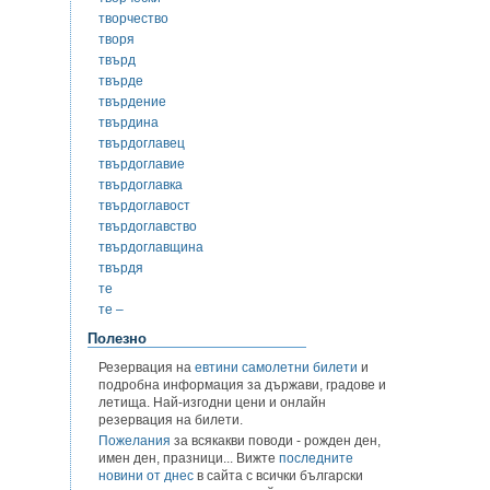
творчество
творя
твърд
твърде
твърдение
твърдина
твърдоглавец
твърдоглавие
твърдоглавка
твърдоглавост
твърдоглавство
твърдоглавщина
твърдя
те
те –
Полезно
Резервация на
евтини самолетни билети
и
подробна информация за държави, градове и
летища. Най-изгодни цени и онлайн
резервация на билети.
Пожелания
за всякакви поводи - рожден ден,
имен ден, празници... Вижте
последните
новини от днес
в сайта с всички български