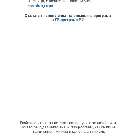
вестници, списания и онлайн медии:
Vestnicibg.com
.
Съставете своя лична телевизионна програма
в
ТВ-програма.BG
Любопитните хора ползват нашия универсален речник,
когато се чудят какво значи "твърдоглав", как се пише,
какви синоними има и как е на английски.