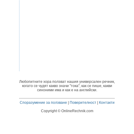
Любопитните хора ползват нашия универсален речник,
когато се чудят какво значи "тока", как се пише, какви
синоними има и как е на английски.
Споразумение за ползване
|
Поверителност
|
Контакти
Copyright © OnlineRechnik.com