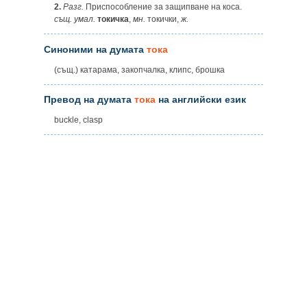
2.
Разг.
Приспособление за защипване на коса.
същ. умал.
токичка
,
мн.
токички,
ж.
Синоними на думата
тока
(същ.) катарама, закопчалка, клипс, брошка
Превод на думата
тока
на английски език
buckle, clasp