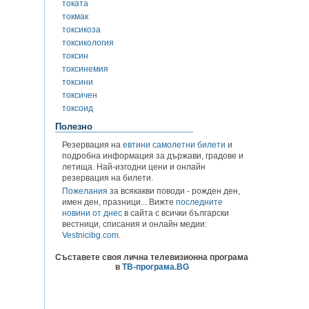
токата
токмак
токсикоза
токсикология
токсин
токсинемия
токсини
токсичен
токсоид
Полезно
Резервация на
евтини самолетни билети
и
подробна информация за държави, градове и
летища. Най-изгодни цени и онлайн
резервация на билети.
Пожелания
за всякакви поводи - рожден ден,
имен ден, празници... Вижте
последните
новини от днес
в сайта с всички български
вестници, списания и онлайн медии:
Vestnicibg.com
.
Съставете своя лична телевизионна програма
в
ТВ-програма.BG