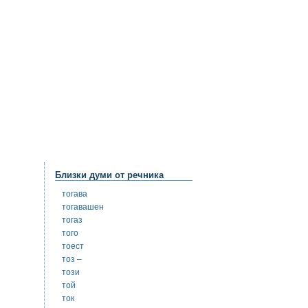
Близки думи от речника
тогава
тогавашен
тогаз
того
тоест
тоз –
този
той
ток