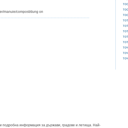
то
то
ilizer/manuie/compost/dung on
то
то
то
то
то
то
то
то
то
и подробна информация за държави, градове и летища. Най-