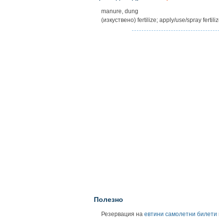
manure, dung
(изкуствено) fertilize; apply/use/spray fert
Полезно
Резервация на
евтини самолетни билети