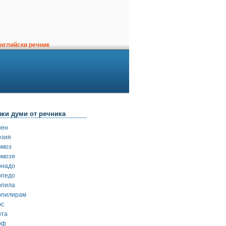
нглийски речник
зки думи от речника
рен
рзия
рмоз
рмозя
рнадо
рпедо
рпила
рпилирам
рс
рта
рф