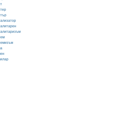
ст
стер
стър
тализатор
талитарен
талитаризъм
тем
темизъм
ча
чен
чилар