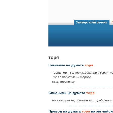
Универсален речник
Т
торя̀
Значение на думата
торя
ториш,
мин. св.
торих,
мин. прич.
торил,
не
Торя с изкуствени торове.
същ.
торене
,
ср.
Синоними на думата
торя
(гл.) наторявам, обогатявам, подобрявам
Превод на думата
торя
на английск