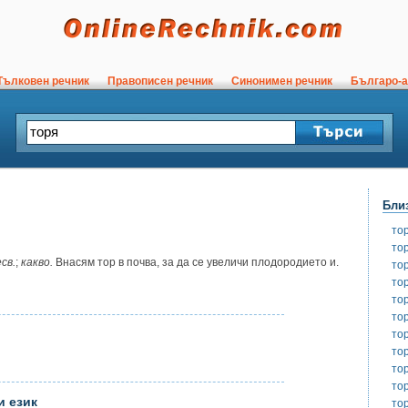
ълковен речник
Правописен речник
Синонимен речник
Българо-а
Бли
то
то
св.
;
какво.
Внасям тор в почва, за да се увеличи плодородието и.
то
то
то
то
то
то
то
то
и език
то