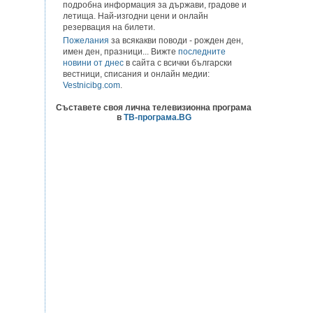
подробна информация за държави, градове и
летища. Най-изгодни цени и онлайн
резервация на билети.
Пожелания
за всякакви поводи - рожден ден,
имен ден, празници... Вижте
последните
новини от днес
в сайта с всички български
вестници, списания и онлайн медии:
Vestnicibg.com
.
Съставете своя лична телевизионна програма
в
ТВ-програма.BG