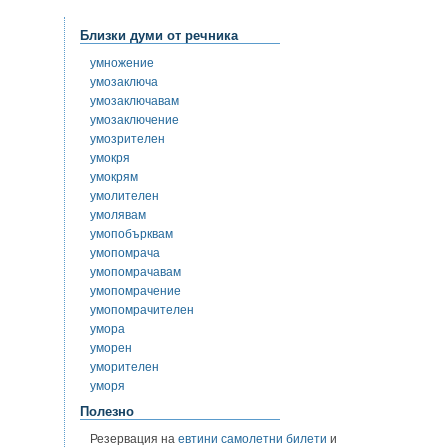
Близки думи от речника
умножение
умозаключа
умозаключавам
умозаключение
умозрителен
умокря
умокрям
умолителен
умолявам
умопобърквам
умопомрача
умопомрачавам
умопомрачение
умопомрачителен
умора
уморен
уморителен
уморя
Полезно
Резервация на
евтини самолетни билети
и