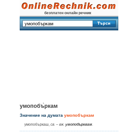
безплатен онлайн речник
умопобъ̀ркам
Значение на думата
умопобъркам
умопобъркаш,
св.
–
вж.
умопобърквам
.