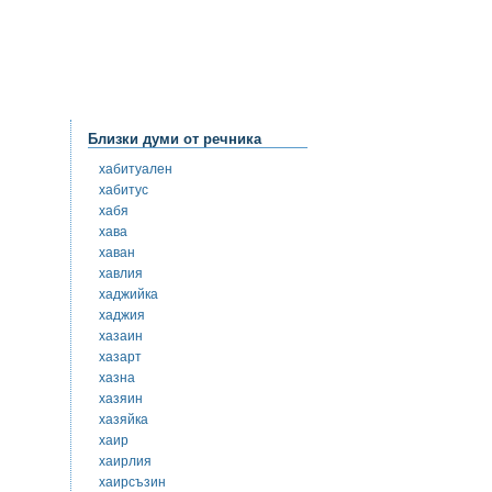
Близки думи от речника
хабитуален
хабитус
хабя
хава
хаван
хавлия
хаджийка
хаджия
хазаин
хазарт
хазна
хазяин
хазяйка
хаир
хаирлия
хаирсъзин