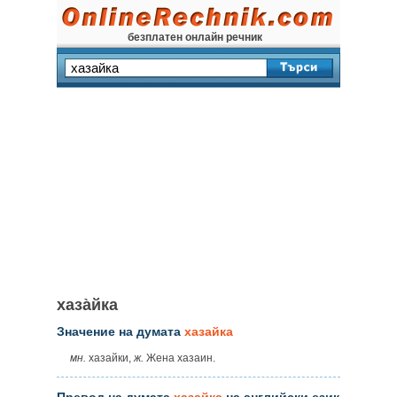
безплатен онлайн речник
хаза̀йка
Значение на думата
хазайка
мн.
хазайки,
ж.
Жена хазаин.
Превод на думата
хазайка
на английски език