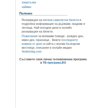
хаирсъзка
хайван
Полезно
Резервация на
евтини самолетни билети
и
подробна информация за държави, градове и
летища. Най-изгодни цени и онлайн
резервация на билети.
Пожелания
за всякакви поводи - рожден ден,
имен ден, празници... Вижте
последните
новини от днес
в сайта с всички български
вестници, списания и онлайн медии:
Vestnicibg.com
.
Съставете своя лична телевизионна програма
в
ТВ-програма.BG