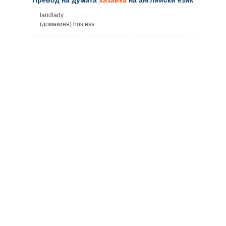
landlady
(домакиня) hostess