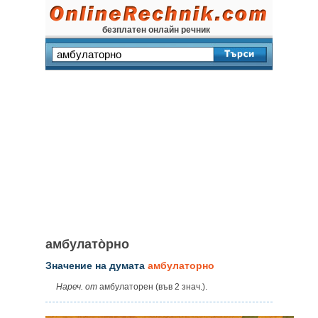
безплатен онлайн речник
амбулато̀рно
Значение на думата
амбулаторно
Нареч. от
амбулаторен (във 2 знач.).