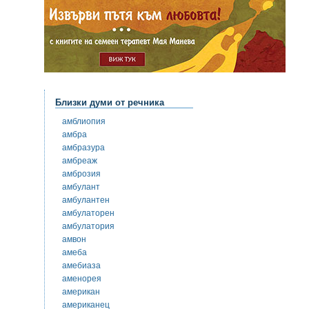
Близки думи от речника
амблиопия
амбра
амбразура
амбреаж
амброзия
амбулант
амбулантен
амбулаторен
амбулатория
амвон
амеба
амебиаза
аменорея
американ
американец