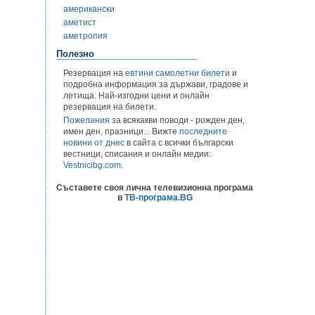
американски
аметист
аметропия
Полезно
Резервация на
евтини самолетни билети
и
подробна информация за държави, градове и
летища. Най-изгодни цени и онлайн
резервация на билети.
Пожелания
за всякакви поводи - рожден ден,
имен ден, празници... Вижте
последните
новини от днес
в сайта с всички български
вестници, списания и онлайн медии:
Vestnicibg.com
.
Съставете своя лична телевизионна програма
в
ТВ-програма.BG