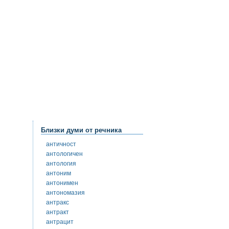
Близки думи от речника
античност
антологичен
антология
антоним
антонимен
антономазия
антракс
антракт
антрацит