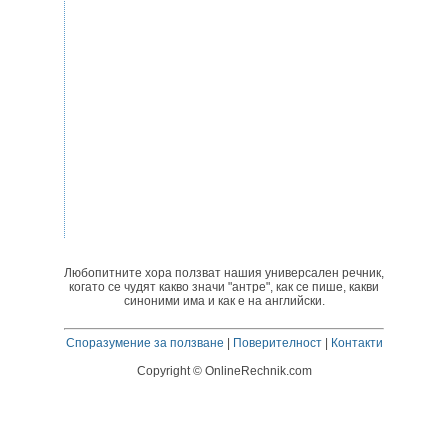
Любопитните хора ползват нашия универсален речник,
когато се чудят какво значи "антре", как се пише, какви
синоними има и как е на английски.
Споразумение за ползване
|
Поверителност
|
Контакти
Copyright © OnlineRechnik.com