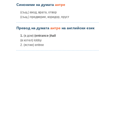
Синоними на думата
антре
(същ.) вход, врата, отвор
(същ.) предверие, коридор, пруст
Превод на думата
антре
на английски език
1.
(в дом)
(entrance-)hall
(в хотел) lobby
2. (ястие) entree