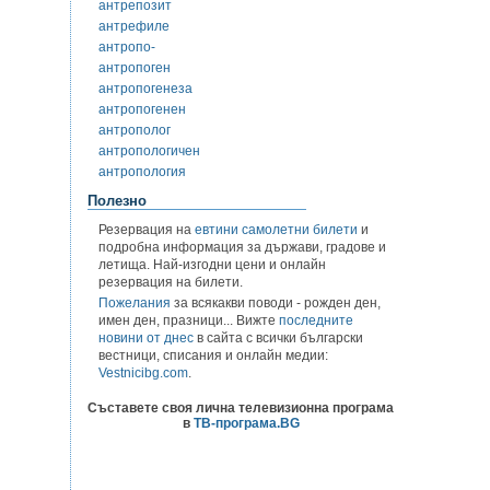
антрепозит
антрефиле
антропо-
антропоген
антропогенеза
антропогенен
антрополог
антропологичен
антропология
Полезно
Резервация на
евтини самолетни билети
и
подробна информация за държави, градове и
летища. Най-изгодни цени и онлайн
резервация на билети.
Пожелания
за всякакви поводи - рожден ден,
имен ден, празници... Вижте
последните
новини от днес
в сайта с всички български
вестници, списания и онлайн медии:
Vestnicibg.com
.
Съставете своя лична телевизионна програма
в
ТВ-програма.BG