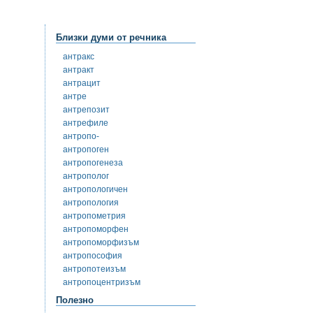
Близки думи от речника
антракс
антракт
антрацит
антре
антрепозит
антрефиле
антропо-
антропоген
антропогенеза
антрополог
антропологичен
антропология
антропометрия
антропоморфен
антропоморфизъм
антропософия
антропотеизъм
антропоцентризъм
Полезно