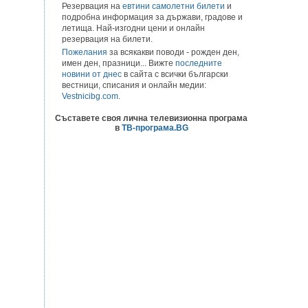
Резервация на
евтини самолетни билети
и
подробна информация за държави, градове и
летища. Най-изгодни цени и онлайн
резервация на билети.
Пожелания
за всякакви поводи - рожден ден,
имен ден, празници... Вижте
последните
новини от днес
в сайта с всички български
вестници, списания и онлайн медии:
Vestnicibg.com
.
Съставете своя лична телевизионна програма
в
ТВ-програма.BG