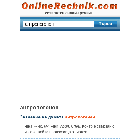
безплатен онлайн речник
антропогѐнен
Значение на думата
антропогенен
‑нна, ‑нно,
мн. ‑
нни,
прил. Спец.
Който е свързан с
човека, който произхожда от човека.