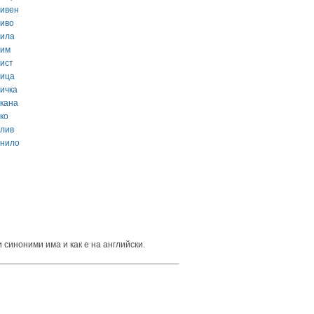
ривен
риво
рила
рим
рист
рица
ричка
ркана
ко
рлив
рнило
 синоними има и как е на английски.