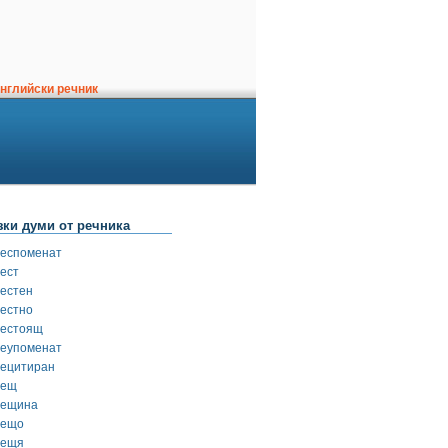
нглийски речник
зки думи от речника
респоменат
рест
рестен
рестно
рестоящ
реупоменат
рецитиран
рещ
рещина
рещо
рещя