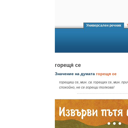
Универсален речник
Т
горещя̀ се
Значение на думата
горещя се
горещиш се,
мин.
св.
горещих се,
мин.
при
спокойно, не се горещи толкова!