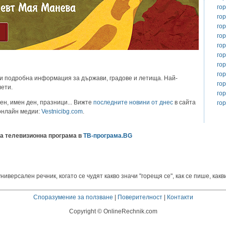
го
го
го
го
го
го
го
го
и подробна информация за държави, градове и летища. Най-
гор
лети.
го
ен, имен ден, празници... Вижте
последните новини от днес
в сайта
го
 онлайн медии:
Vestnicibg.com
.
а телевизионна програма в
ТВ-програма.BG
версален речник, когато се чудят какво значи "горещя се", как се пише, какви
Споразумение за ползване
|
Поверителност
|
Контакти
Copyright © OnlineRechnik.com