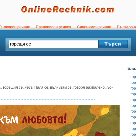
ълковен речник
Правописен речник
Синонимен речник
Българо-а
Бли
го
го
ч.
горещил се,
несв.
Паля се, вълнувам се, говоря разпалено.
По-
го
го
го
го
го
го
го
го
го