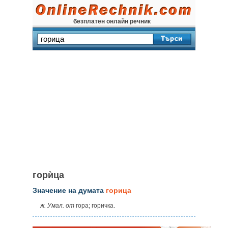
безплатен онлайн речник
горѝца
Значение на думата
горица
ж. Умал. от
гора; горичка.