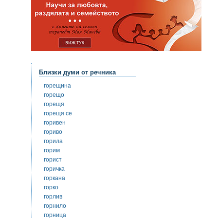
Близки думи от речника
горещина
горещо
горещя
горещя се
горивен
гориво
горила
горим
горист
горичка
горкана
горко
горлив
горнило
горница