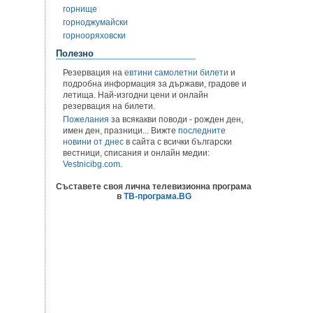
горнище
горноджумайски
горнооряховски
Полезно
Резервация на
евтини самолетни билети
и
подробна информация за държави, градове и
летища. Най-изгодни цени и онлайн
резервация на билети.
Пожелания
за всякакви поводи - рожден ден,
имен ден, празници... Вижте
последните
новини от днес
в сайта с всички български
вестници, списания и онлайн медии:
Vestnicibg.com
.
Съставете своя лична телевизионна програма
в
ТВ-програма.BG