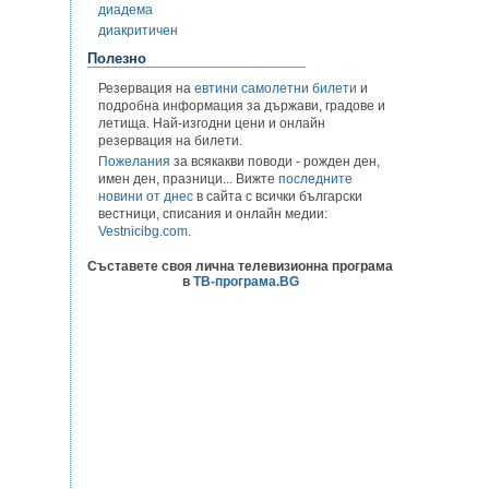
диадема
диакритичен
Полезно
Резервация на
евтини самолетни билети
и
подробна информация за държави, градове и
летища. Най-изгодни цени и онлайн
резервация на билети.
Пожелания
за всякакви поводи - рожден ден,
имен ден, празници... Вижте
последните
новини от днес
в сайта с всички български
вестници, списания и онлайн медии:
Vestnicibg.com
.
Съставете своя лична телевизионна програма
в
ТВ-програма.BG