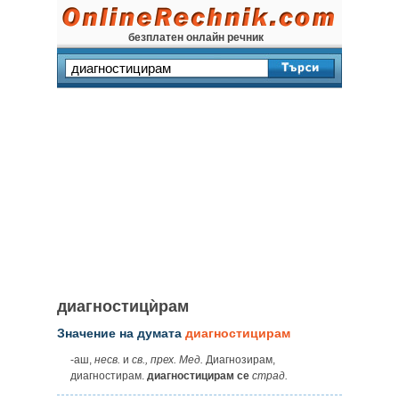
безплатен онлайн речник
диагностицѝрам
Значение на думата
диагностицирам
‑аш,
несв.
и
св., прех. Мед.
Диагнозирам,
диагностирам.
диагностицирам се
страд.