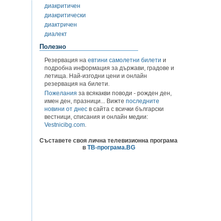
диакритичен
диакритически
диактричен
диалект
Полезно
Резервация на
евтини самолетни билети
и
подробна информация за държави, градове и
летища. Най-изгодни цени и онлайн
резервация на билети.
Пожелания
за всякакви поводи - рожден ден,
имен ден, празници... Вижте
последните
новини от днес
в сайта с всички български
вестници, списания и онлайн медии:
Vestnicibg.com
.
Съставете своя лична телевизионна програма
в
ТВ-програма.BG