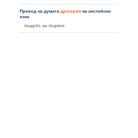
Превод на думата
дрогерия
на английски
език
druggist's, ам. drugstore