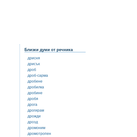
Близки думи от речника
дрисня
дрисък
дроб
дроб-сарма
дробене
дробилка
дробине
дробя
дрога
дрогирам
дрожди
дрозд
дромоним
дромотропен