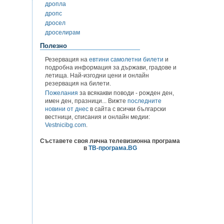
дропла
дропс
дросел
дроселирам
Полезно
Резервация на
евтини самолетни билети
и
подробна информация за държави, градове и
летища. Най-изгодни цени и онлайн
резервация на билети.
Пожелания
за всякакви поводи - рожден ден,
имен ден, празници... Вижте
последните
новини от днес
в сайта с всички български
вестници, списания и онлайн медии:
Vestnicibg.com
.
Съставете своя лична телевизионна програма
в
ТВ-програма.BG