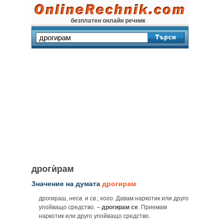
безплатен онлайн речник
дрогѝрам
Значение на думата
дрогирам
дрогираш,
несв.
и
св.
;
кого.
Давам наркотик или друго
упойващо средство. –
дрогирам се
. Приемам
наркотик или друго упойващо средство.