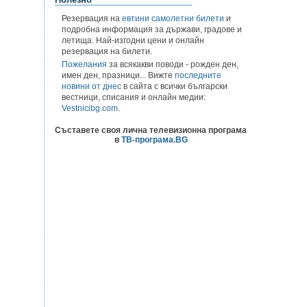
Резервация на
евтини самолетни билети
и
подробна информация за държави, градове и
летища. Най-изгодни цени и онлайн
резервация на билети.
Пожелания
за всякакви поводи - рожден ден,
имен ден, празници... Вижте
последните
новини от днес
в сайта с всички български
вестници, списания и онлайн медии:
Vestnicibg.com
.
Съставете своя лична телевизионна програма
в
ТВ-програма.BG