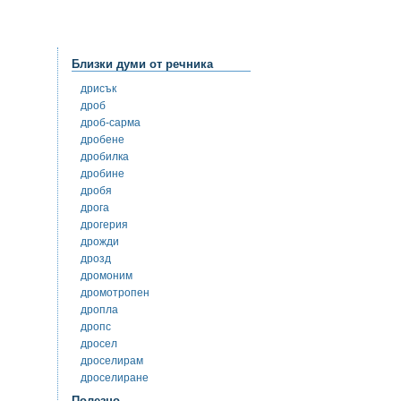
Близки думи от речника
дрисък
дроб
дроб-сарма
дробене
дробилка
дробине
дробя
дрога
дрогерия
дрожди
дрозд
дромоним
дромотропен
дропла
дропс
дросел
дроселирам
дроселиране
Полезно