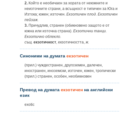
2.
Който е необичаен за хората от неюжните и
неизточните страни, а всъщност е типичен за Юга и
Изтока; южен; източен.
Екзотичен плод. Екзотичен
пейзаж.
3.
Причудлив, странен (обикновено защото е от
южна или източна страна).
Екзотични танци.
Екзотично облекло.
същ.
екзотичност
, екзотичността,
ж.
Синоними на думата
екзотичен
(прил.) чуждестранен, другоземен, далечен,
иностранен, иноземски, източен, южен, тропически
(прил.) странен, особен, необикновен
Превод на думата
екзотичен
на английски
език
exotic