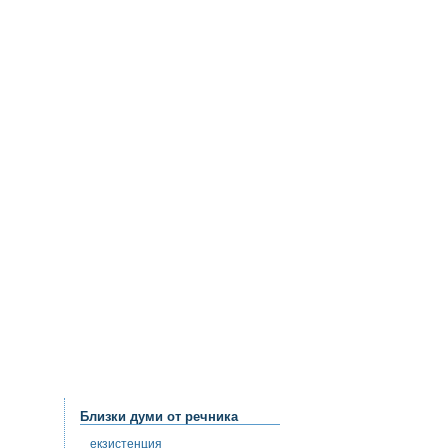
Близки думи от речника
екзистенция