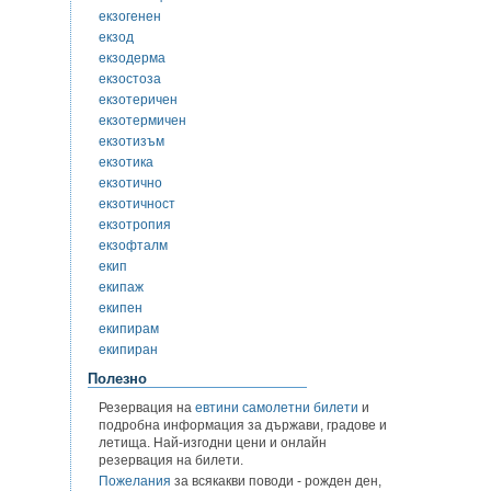
екзогенен
екзод
екзодерма
екзостоза
екзотеричен
екзотермичен
екзотизъм
екзотика
екзотично
екзотичност
екзотропия
екзофталм
екип
екипаж
екипен
екипирам
екипиран
Полезно
Резервация на
евтини самолетни билети
и
подробна информация за държави, градове и
летища. Най-изгодни цени и онлайн
резервация на билети.
Пожелания
за всякакви поводи - рожден ден,