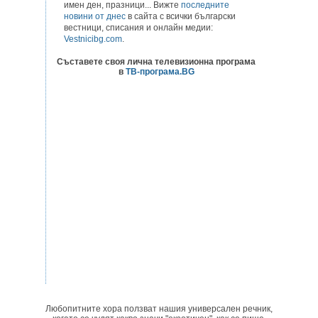
имен ден, празници... Вижте
последните
новини от днес
в сайта с всички български
вестници, списания и онлайн медии:
Vestnicibg.com
.
Съставете своя лична телевизионна програма
в
ТВ-програма.BG
Любопитните хора ползват нашия универсален речник,