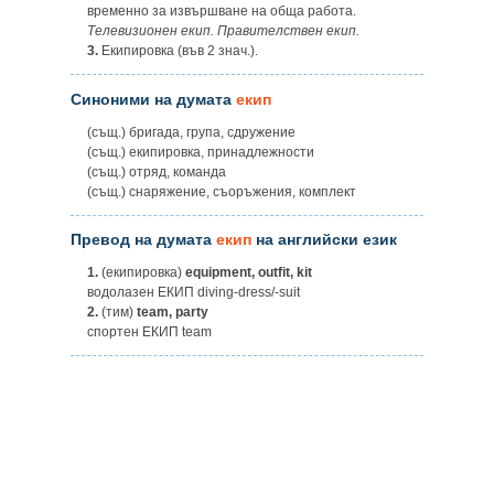
временно за извършване на обща работа.
Телевизионен екип. Правителствен екип.
3.
Екипировка (във 2 знач.).
Синоними на думата
екип
(същ.) бригада, група, сдружение
(същ.) екипировка, принадлежности
(същ.) отряд, команда
(същ.) снаряжение, съоръжения, комплект
Превод на думата
екип
на английски език
1.
(екипировка)
equipment, outfit, kit
водолазен ЕКИП diving-dress/-suit
2.
(тим)
team, party
спортен ЕКИП team