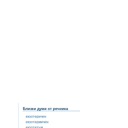
Близки думи от речника
екзотеричен
екзотермичен
екзотизъм