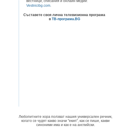
вестници, списания и онлайн медии:
Vestnicibg.com
.
Съставете своя лична телевизионна програма
в
ТВ-програма.BG
Любопитните хора ползват нашия универсален речник,
когато се чудят какво значи "екип", как се пише, какви
синоними има и как е на английски.