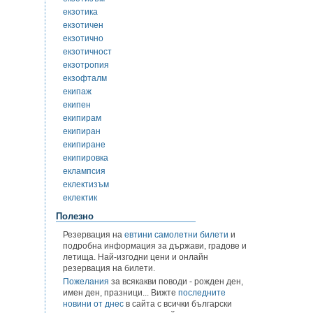
екзотика
екзотичен
екзотично
екзотичност
екзотропия
екзофталм
екипаж
екипен
екипирам
екипиран
екипиране
екипировка
еклампсия
еклектизъм
еклектик
Полезно
Резервация на
евтини самолетни билети
и
подробна информация за държави, градове и
летища. Най-изгодни цени и онлайн
резервация на билети.
Пожелания
за всякакви поводи - рожден ден,
имен ден, празници... Вижте
последните
новини от днес
в сайта с всички български