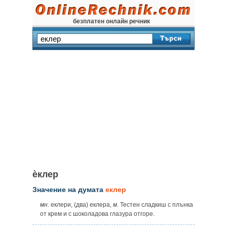
безплатен онлайн речник
ѐклер
Значение на думата
еклер
мн.
еклери, (два) еклера,
м.
Тестен сладкиш с плънка
от крем и с шоколадова глазура отгоре.