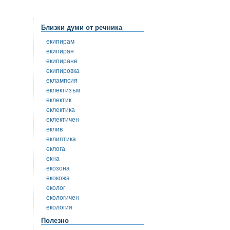
Близки думи от речника
екипирам
екипиран
екипиране
екипировка
еклампсия
еклектизъм
еклектик
еклектика
еклектичен
еклив
еклиптика
еклога
екна
екозона
екокожа
еколог
екологичен
екология
Полезно