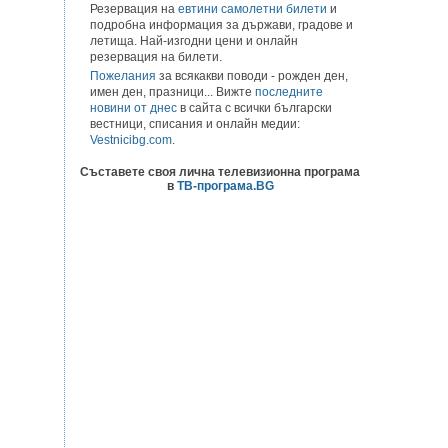
Резервация на
евтини самолетни билети
и
подробна информация за държави, градове и
летища. Най-изгодни цени и онлайн
резервация на билети.
Пожелания
за всякакви поводи - рожден ден,
имен ден, празници... Вижте
последните
новини от днес
в сайта с всички български
вестници, списания и онлайн медии:
Vestnicibg.com
.
Съставете своя лична телевизионна програма
в
ТВ-програма.BG