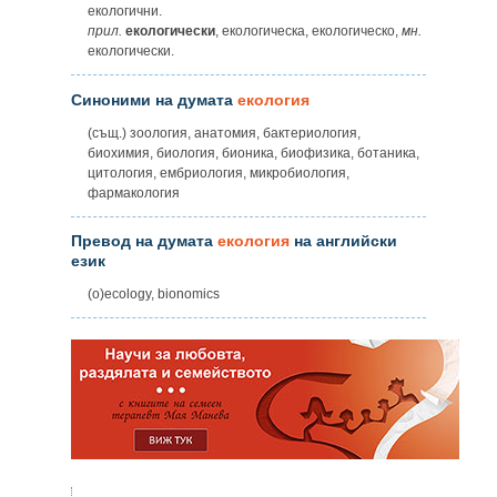
екологични.
прил.
екологически
, екологическа, екологическо,
мн.
екологически.
Синоними на думата
екология
(същ.) зоология, анатомия, бактериология,
биохимия, биология, бионика, биофизика, ботаника,
цитология, ембриология, микробиология,
фармакология
Превод на думата
екология
на английски
език
(o)ecology, bionomics