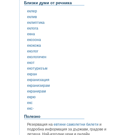
Близки думи от речника
еклер
еклив
еклиптика
еклога
екна
екозона
екокожа
еколог
екологичен
екот
екотуризъм
екран
екранизация
екранизирам
екранирам
екрю
екс
екс-
Полезно
Резервация на
евтини самолетни билети
и
подробна информация за държави, градове и
летища. Най-изгодни цени и онлайн