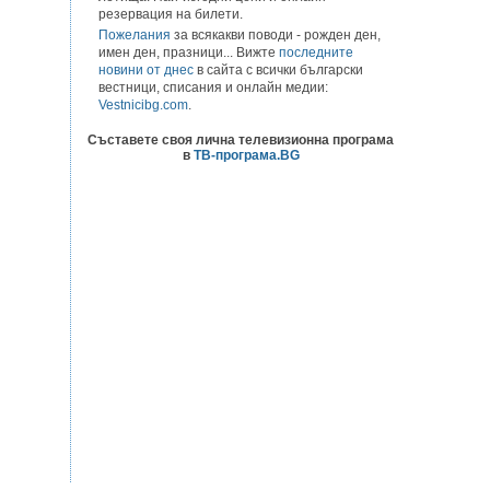
резервация на билети.
Пожелания
за всякакви поводи - рожден ден,
имен ден, празници... Вижте
последните
новини от днес
в сайта с всички български
вестници, списания и онлайн медии:
Vestnicibg.com
.
Съставете своя лична телевизионна програма
в
ТВ-програма.BG