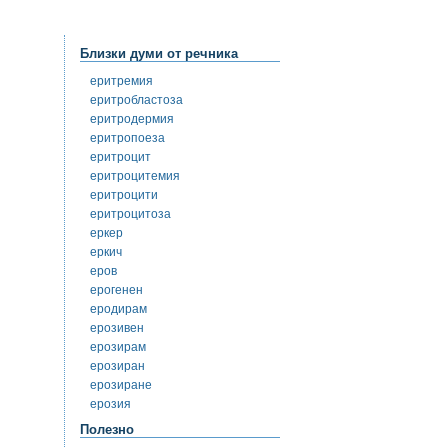
Близки думи от речника
еритремия
еритробластоза
еритродермия
еритропоеза
еритроцит
еритроцитемия
еритроцити
еритроцитоза
еркер
еркич
еров
ерогенен
еродирам
ерозивен
ерозирам
ерозиран
ерозиране
ерозия
Полезно