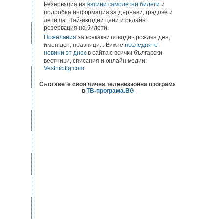
Резервация на
евтини самолетни билети
и
подробна информация за държави, градове и
летища. Най-изгодни цени и онлайн
резервация на билети.
Пожелания
за всякакви поводи - рожден ден,
имен ден, празници... Вижте
последните
новини от днес
в сайта с всички български
вестници, списания и онлайн медии:
Vestnicibg.com
.
Съставете своя лична телевизионна програма
в
ТВ-програма.BG