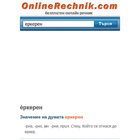
безплатен онлайн речник
ѐркерен
Значение на думата
еркерен
‑рна, ‑рно,
мн.
‑рни,
прил. Спец.
Който се отнася до
еркер.