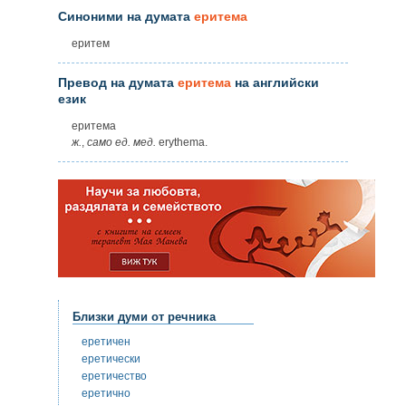
Синоними на думата
еритема
еритем
Превод на думата
еритема
на английски
език
еритема
ж.
,
само
ед.
мед.
erythema.
Близки думи от речника
еретичен
еретически
еретичество
еретично