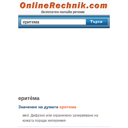
безплатен онлайн речник
еритѐма
Значение на думата
еритема
мед.
Дифузно или ограничено зачервяване на
кожата поради хипeремия.