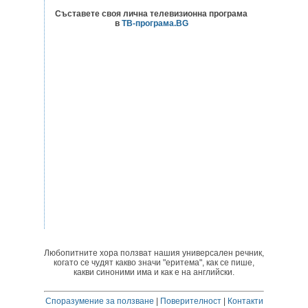
Съставете своя лична телевизионна програма
в
ТВ-програма.BG
Любопитните хора ползват нашия универсален речник,
когато се чудят какво значи "еритема", как се пише,
какви синоними има и как е на английски.
Споразумение за ползване
|
Поверителност
|
Контакти