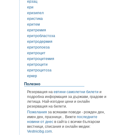
ерзац
ери
еризипел
еристика
еритем
еритремия
еритробластоза
еритродермия
еритропоеза
еритроцит
еритроцитемия
еритроцити
еритроцитоза
еркер
Полезно
Резервация на
евтини самолетни билети
и
подробна информация за държави, градове и
летища. Най-изгодни цени и онлайн
резервация на билети.
Пожелания
за всякакви поводи - рожден ден,
имен ден, празници... Вижте
последните
новини от днес
в сайта с всички български
вестници, списания и онлайн медии:
Vestnicibg.com
.