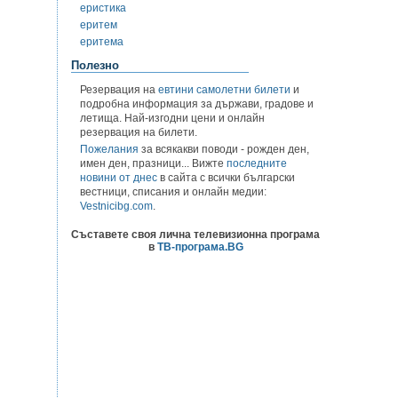
еристика
еритем
еритема
Полезно
Резервация на
евтини самолетни билети
и
подробна информация за държави, градове и
летища. Най-изгодни цени и онлайн
резервация на билети.
Пожелания
за всякакви поводи - рожден ден,
имен ден, празници... Вижте
последните
новини от днес
в сайта с всички български
вестници, списания и онлайн медии:
Vestnicibg.com
.
Съставете своя лична телевизионна програма
в
ТВ-програма.BG