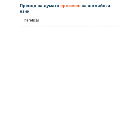
Превод на думата
еретичен
на английски
език
heretical