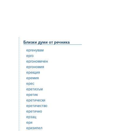
Близки думи от речника
ергенувам
ерго
ергономичен
ергономия
ерекция
еремия
ерес
еретизъм
еретик
еретически
еретичество
еретично
ерзац
ери
еризипел