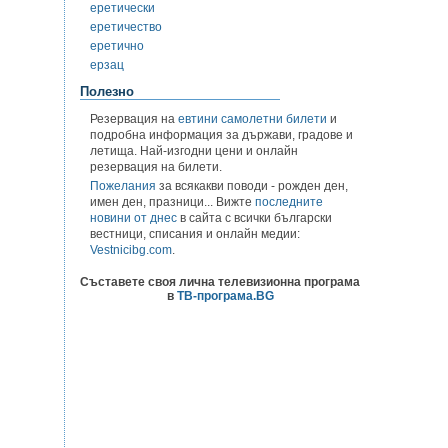
еретически
еретичество
еретично
ерзац
Полезно
Резервация на
евтини самолетни билети
и
подробна информация за държави, градове и
летища. Най-изгодни цени и онлайн
резервация на билети.
Пожелания
за всякакви поводи - рожден ден,
имен ден, празници... Вижте
последните
новини от днес
в сайта с всички български
вестници, списания и онлайн медии:
Vestnicibg.com
.
Съставете своя лична телевизионна програма
в
ТВ-програма.BG