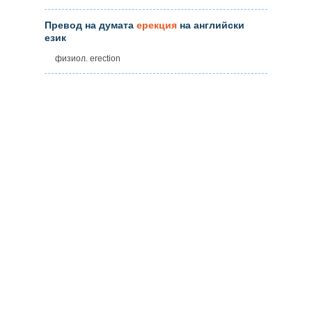
Превод на думата
ерекция
на английски
език
физиол. erection