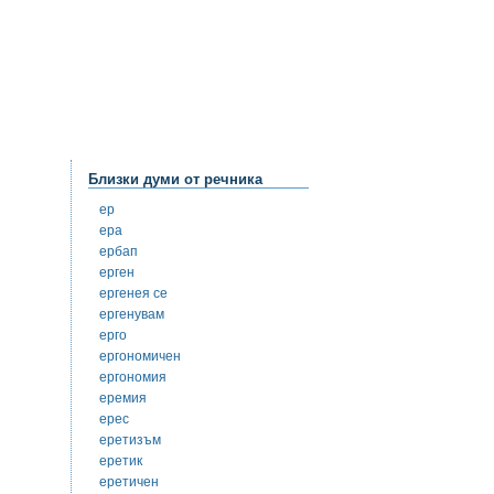
Близки думи от речника
ер
ера
ербап
ерген
ергенея се
ергенувам
ерго
ергономичен
ергономия
еремия
ерес
еретизъм
еретик
еретичен