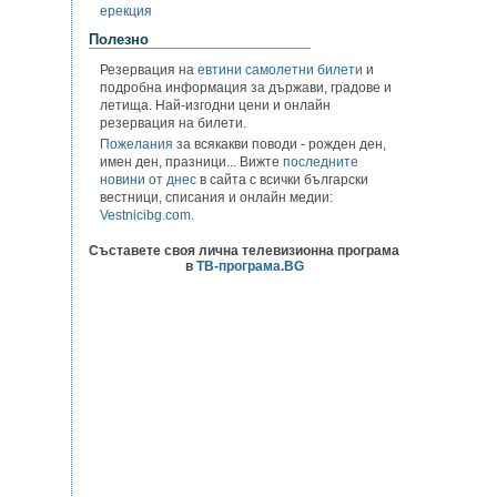
ерекция
Полезно
Резервация на
евтини самолетни билети
и
подробна информация за държави, градове и
летища. Най-изгодни цени и онлайн
резервация на билети.
Пожелания
за всякакви поводи - рожден ден,
имен ден, празници... Вижте
последните
новини от днес
в сайта с всички български
вестници, списания и онлайн медии:
Vestnicibg.com
.
Съставете своя лична телевизионна програма
в
ТВ-програма.BG