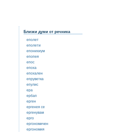
Близки думи от речника
еполет
еполети
епонихиум
епопея
епос
епоха
епохален
епруветка
епулис
ера
ербап
ерген
ергенея се
ергенувам
ерго
ергономичен
ергономия