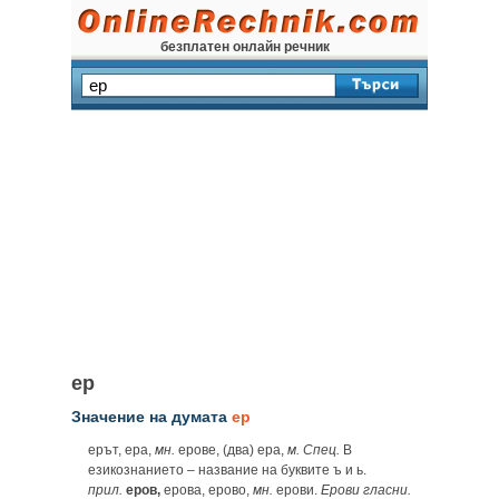
безплатен онлайн речник
ер
Значение на думата
ер
ерът, ера,
мн.
ерове, (два) ера,
м. Спец.
В
езикознанието – название на буквите ъ и ь.
прил.
еров,
ерова, ерово,
мн.
ерови.
Ерови гласни.