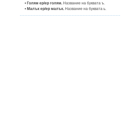
•
Голям ер/ер голям.
Название на буквата ъ.
•
Малък ер/ер малък.
Название на буквата ь.