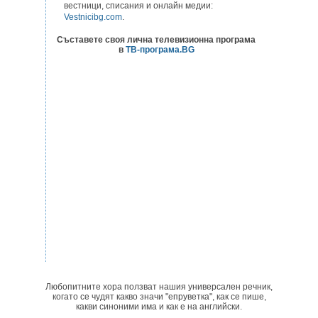
вестници, списания и онлайн медии:
Vestnicibg.com
.
Съставете своя лична телевизионна програма
в
ТВ-програма.BG
Любопитните хора ползват нашия универсален речник,
когато се чудят какво значи "епруветка", как се пише,
какви синоними има и как е на английски.