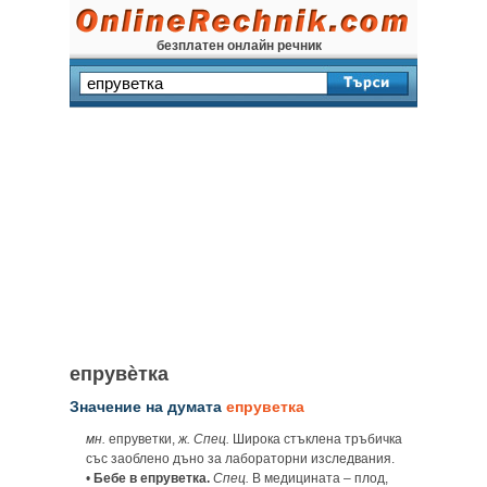
безплатен онлайн речник
епрувѐтка
Значение на думата
епруветка
мн.
епруветки,
ж. Спец.
Широка стъклена тръбичка
със заоблено дъно за лабораторни изследвания.
•
Бебе в епруветка.
Спец.
В медицината – плод,