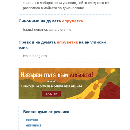
заченат в лабораторни условия, който след това се
разполага в майката за доизносване.
Синоними на думата
епруветка
(същ.) кюветка, вана, легенче
Превод на думата
епруветка
на английски
език
test-tube/-glass
Близки думи от речника
епично
епичност