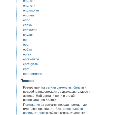
еполет
еполети
епонихиум
епопея
епос
епоха
епохален
епулис
ер
ера
ербап
ерген
ергенея се
ергенувам
ерго
ергономичен
Полезно
Резервация на
евтини самолетни билети
и
подробна информация за държави, градове и
летища. Най-изгодни цени и онлайн
резервация на билети.
Пожелания
за всякакви поводи - рожден ден,
имен ден, празници... Вижте
последните
новини от днес
в сайта с всички български