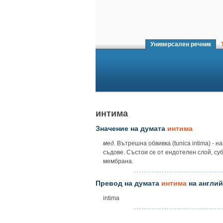
Универсален речник
Т
интима
Значение на думата
интима
мед.
Вътрешна обвивка (tunica intima) - 
съдове. Състои се от ендотелен слой, су
мембрана.
Превод на думата
интима
на англий
intima