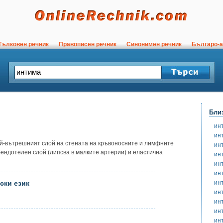
ълковен речник
Правописен речник
Синонимен речник
Българо-а
Бли
ин
ин
най-вътрешният слой на стената на кръвоносните и лимфните
ин
бендотелен слой (липсва в малките артерии) и еластична
ин
ин
ин
ин
ски език
ин
ин
ин
ин