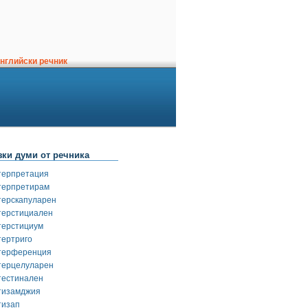
нглийски речник
зки думи от речника
терпретация
терпретирам
терскапуларен
терстициален
терстициум
тертриго
терференция
терцелуларен
тестинален
тизамджия
тизап