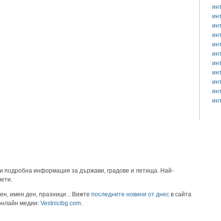
ин
ин
ин
ин
ин
ин
ин
ин
ин
ин
ин
и подробна информация за държави, градове и летища. Най-
лети.
ен, имен ден, празници... Вижте
последните новини от днес
в сайта
 онлайн медии:
Vestnicibg.com
.