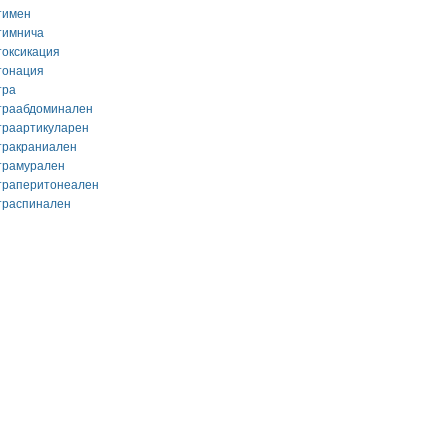
тимен
тимнича
токсикация
тонация
тра
траабдоминален
траартикуларен
тракраниален
трамурален
траперитонеален
траспинален