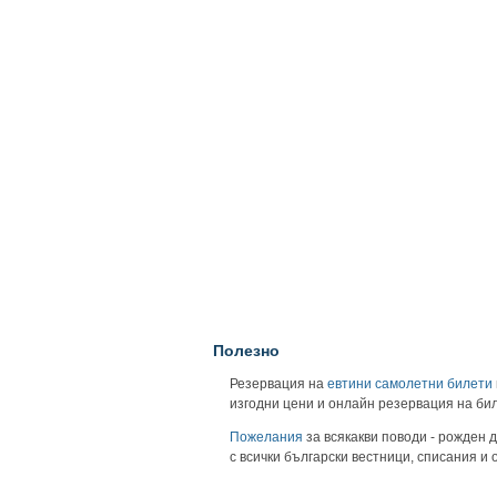
Полезно
Резервация на
евтини самолетни билети
изгодни цени и онлайн резервация на би
Пожелания
за всякакви поводи - рожден д
с всички български вестници, списания и