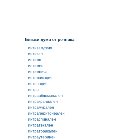
Близки думи от речника
интизамджия
интизап
интима
интимен
интимнича
интоксикация
интонация
интра
интраабдоминален
интракраниален
интрамурален
интраперитонеален
интраспинален
интратекален
интраторакален
интраутеринен