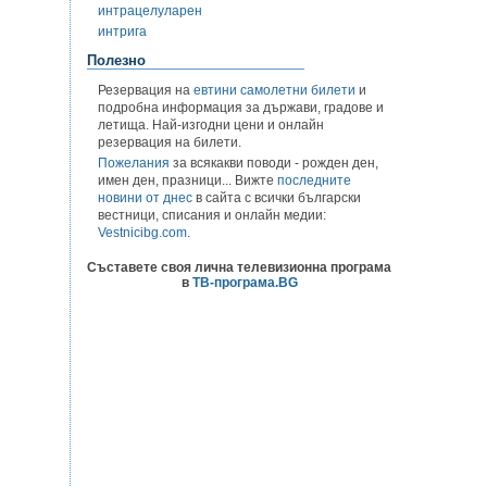
интрацелуларен
интрига
Полезно
Резервация на
евтини самолетни билети
и
подробна информация за държави, градове и
летища. Най-изгодни цени и онлайн
резервация на билети.
Пожелания
за всякакви поводи - рожден ден,
имен ден, празници... Вижте
последните
новини от днес
в сайта с всички български
вестници, списания и онлайн медии:
Vestnicibg.com
.
Съставете своя лична телевизионна програма
в
ТВ-програма.BG