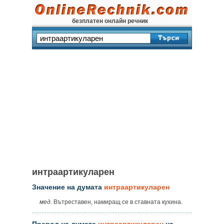
безплатен онлайн речник
интраартикуларен
Значение на думата
интраартикуларен
мед.
Вътреставен, намиращ се в ставната кухина.
Превод на думата
интраартикуларен
на