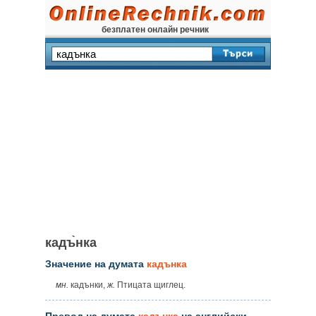
безплатен онлайн речник
кадъ̀нка
Значение на думата
кадънка
мн.
кадънки,
ж.
Птицата щиглец.
Превод на думата
кадънка
на английски