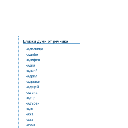
Близки думи от речника
кадилница
кадифе
кадифен
кадия
кадмий
кадрил
кадровик
кадуцей
кадъна
кадър
кадърен
кадя
кажа
каза
казан