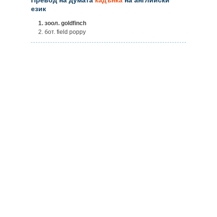
език
1.
зоол. goldfinch
2. бот. field poppy