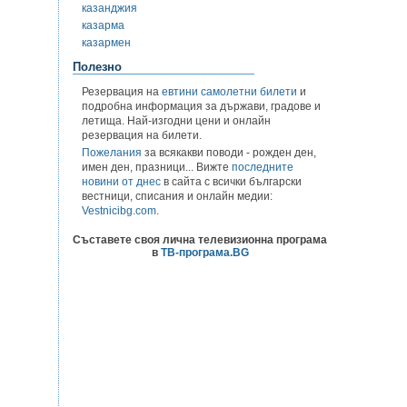
казанджия
казарма
казармен
Полезно
Резервация на
евтини самолетни билети
и
подробна информация за държави, градове и
летища. Най-изгодни цени и онлайн
резервация на билети.
Пожелания
за всякакви поводи - рожден ден,
имен ден, празници... Вижте
последните
новини от днес
в сайта с всички български
вестници, списания и онлайн медии:
Vestnicibg.com
.
Съставете своя лична телевизионна програма
в
ТВ-програма.BG