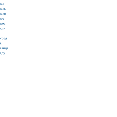
йма
ймак
йман
йме
йрос
йсия
-годе
а
кавида
каду