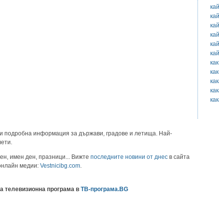
ка
ка
ка
ка
ка
ка
как
как
как
ка
ка
и подробна информация за държави, градове и летища. Най-
лети.
ен, имен ден, празници... Вижте
последните новини от днес
в сайта
 онлайн медии:
Vestnicibg.com
.
а телевизионна програма в
ТВ-програма.BG