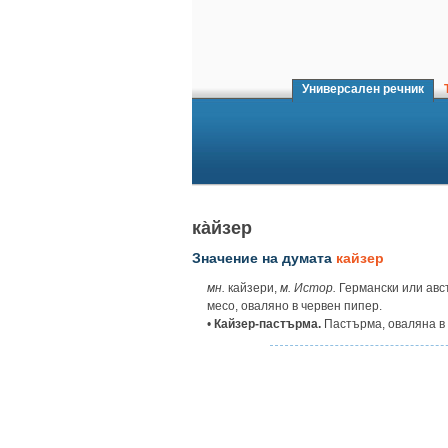
Универсален речник
Т
ка̀йзер
Значение на думата
кайзер
мн.
кайзери,
м. Истор.
Германски или авс
месо, оваляно в червен пипер.
•
Кайзер-пастърма.
Пастърма, оваляна в 