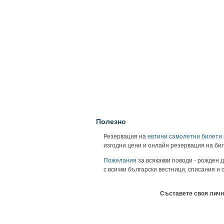
Полезно
Резервация на
евтини самолетни билети
изгодни цени и онлайн резервация на би
Пожелания
за всякакви поводи - рожден д
с всички български вестници, списания и
Съставете своя личн