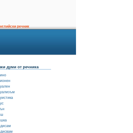
нглийски речник
зки думи от речника
зино
зионен
зуален
зуализъм
зуистика
ус
зън
иш
ишка
йдисам
йдисвам