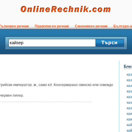
ълковен речник
Правописен речник
Синонимен речник
Българо-а
Бли
ка
ка
трийски император.
м.
, само
ед.
Консервирано свинско или говеждо
ка
ка
червен пипер.
ка
каз
ка
ка
ка
ка
ка