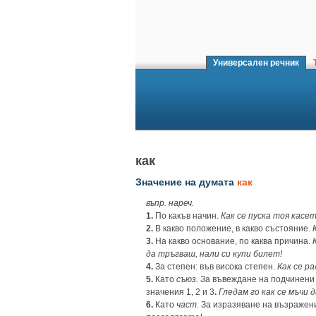
Универсален речник
Т
как
Значение на думата
как
въпр. нареч.
1.
По какъв начин.
Как се пуска тоя кас
2.
В какво положение, в какво състояние.
3.
На какво основание, по каква причина.
да тръгваш, нали си купи билет!
4.
За степен: във висока степен.
Как се ра
5.
Като
съюз.
За въвеждане на подчинени 
значения 1, 2 и 3
.
Гледам го как се мъчи д
6.
Като
част.
За изразяване на възражени