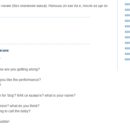
как
е начин (без значение какъв).
Напиши го как да е, после аз ще го
как
ка
ка
ка
ка
как
ка
как
език
ка
r
ка
w are you getting along?
ou like the performance?
?
h for 'dog'? КАК ce казвате? what is your name?
nion? what do you think?
g to call the baby?
sible!