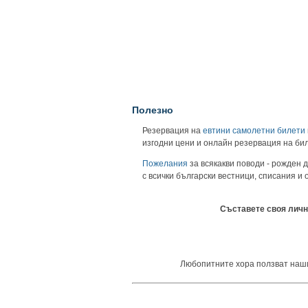
Полезно
Резервация на
евтини самолетни билети
изгодни цени и онлайн резервация на би
Пожелания
за всякакви поводи - рожден д
с всички български вестници, списания и
Съставете своя личн
Любопитните хора ползват нашия 