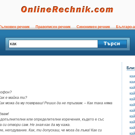
ълковен речник
Правописен речник
Синонимен речник
Българо-а
Бли
ка
ка
ка
етофон?
ка
Как е майка ти?
ка
Как можа да му повярваш! Реших да не тръгвам. – Как така няма
ка
ка
двам!
ка
допълнителни или определителни изречения, където е със
ка
а си отвори сам. Не зная как да му кажа.
ка
е, негодувание.
Как, ти допускаш, че мога да лъжа! Как си
ка