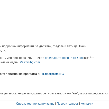
и подробна информация за държави, градове и летища. Най-
лети.
ен, имен ден, празници... Вижте
последните новини от днес
в сайта
 онлайн медии:
Vestnicibg.com
.
а телевизионна програма в
ТВ-програма.BG
универсален речник, когато се чудят какво значи "как", как се пише, какви си
Споразумение за ползване
|
Поверителност
|
Контакти