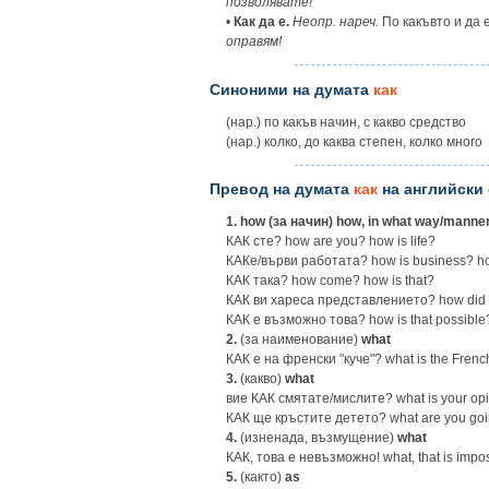
позволявате!
•
Как да е.
Неопр. нареч.
По какъвто и да 
оправям!
Синоними на думата
как
(нар.) по какъв начин, с какво средство
(нар.) колко, до каква степен, колко много
Превод на думата
как
на английски 
1.
how (за начин) how, in what way/manne
КАК сте? how are you? how is life?
КАКe/върви работата? how is business? ho
КАК така? how come? how is that?
КАК ви хареса представлението? how did y
КАК e възможно това? how is that possible
2.
(за наименование)
what
КАК е на френски "куче"? what is the Frenc
3.
(какво)
what
вие КАК смятате/мислите? what is your opi
КАК ще кръстите детето? what are you goin
4.
(изненада, възмущение)
what
КАК, това е невъзможно! what, that is impos
5.
(както)
as