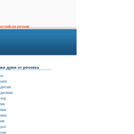
нглийски речник
зки думи от речника
иш
ишка
йдисам
йдисвам
йзер
йма
ймак
йман
йме
йрос
йсия