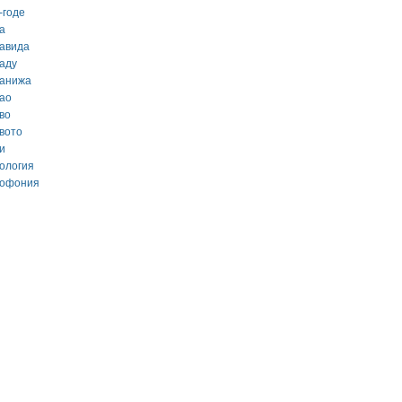
-годе
а
кавида
каду
канижа
као
во
квото
и
кология
кофония