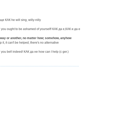
КАК he will sing, willy-nilly
 you ought to be ashamed of yourself! КАК да е,КАК и да е
 way or another, no matter how; somehow, anyhow
it, it can't be helped; there's no alternative
 you bet! indeed! КАК да не how can I help (c ger.)