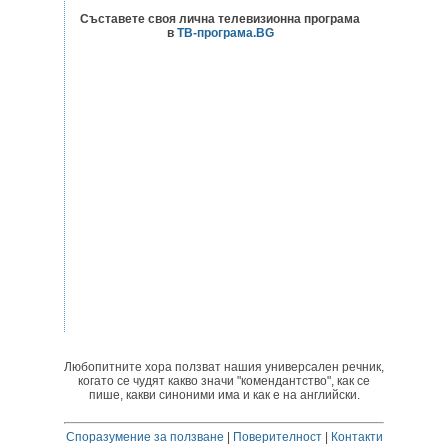
Съставете своя лична телевизионна програма
в
ТВ-програма.BG
Любопитните хора ползват нашия универсален речник,
когато се чудят какво значи "комендантство", как се
пише, какви синоними има и как е на английски.
Споразумение за ползване
|
Поверителност
|
Контакти