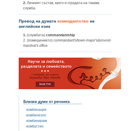
2.
Личният състав, както и сградата на такава
служба.
Превод на думата
комендантство
на
английски език
1.
(службата)
commandantship
2. (помещението) commandant's/town-major's/provost-
marshal's office
Близки думи от речника
комбинация
комбинезон
комбинирам
комбустио