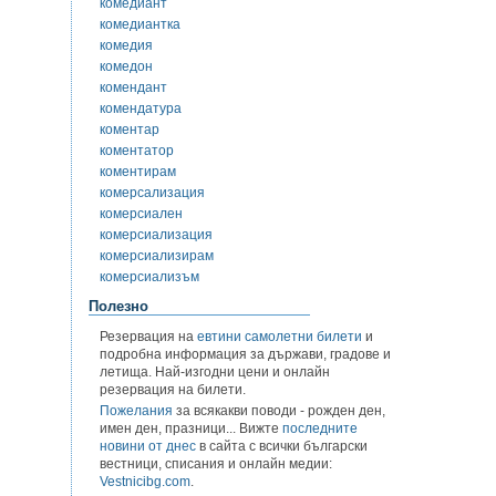
комедиант
комедиантка
комедия
комедон
комендант
комендатура
коментар
коментатор
коментирам
комерсализация
комерсиален
комерсиализация
комерсиализирам
комерсиализъм
Полезно
Резервация на
евтини самолетни билети
и
подробна информация за държави, градове и
летища. Най-изгодни цени и онлайн
резервация на билети.
Пожелания
за всякакви поводи - рожден ден,
имен ден, празници... Вижте
последните
новини от днес
в сайта с всички български
вестници, списания и онлайн медии:
Vestnicibg.com
.