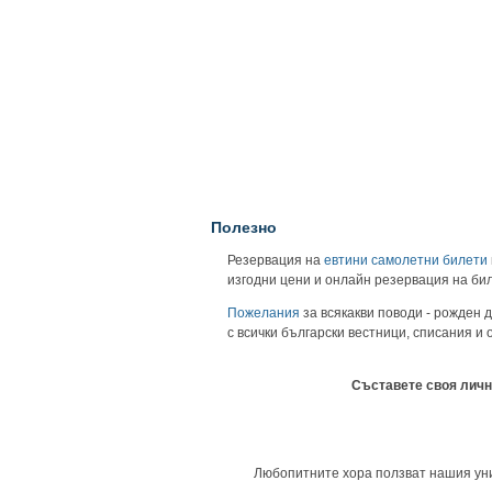
Полезно
Резервация на
евтини самолетни билети
изгодни цени и онлайн резервация на би
Пожелания
за всякакви поводи - рожден д
с всички български вестници, списания и
Съставете своя личн
Любопитните хора ползват нашия униве