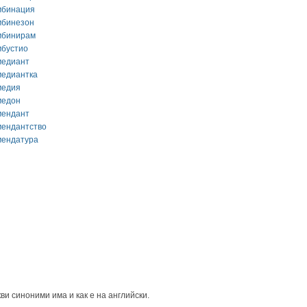
мбинация
мбинезон
мбинирам
мбустио
медиант
медиантка
медия
медон
мендант
мендантство
мендатура
ви синоними има и как е на английски.