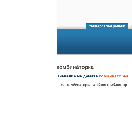
Универсален речник
Т
комбина̀торка
Значение на думата
комбинаторка
мн.
комбинаторки,
ж.
Жена комбинатор.