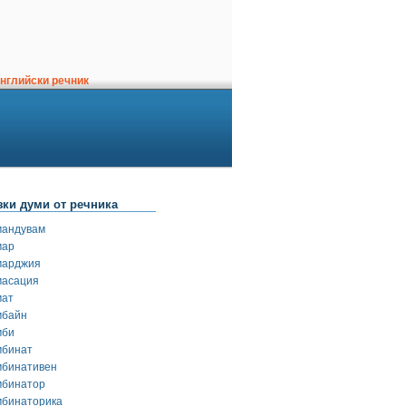
нглийски речник
зки думи от речника
мандувам
мар
марджия
масация
мат
мбайн
мби
мбинат
мбинативен
мбинатор
мбинаторика