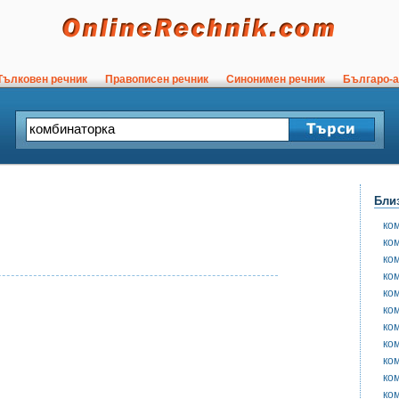
ълковен речник
Правописен речник
Синонимен речник
Българо-а
Бли
ко
ко
ко
ко
ко
ко
ко
ко
ко
ко
ко