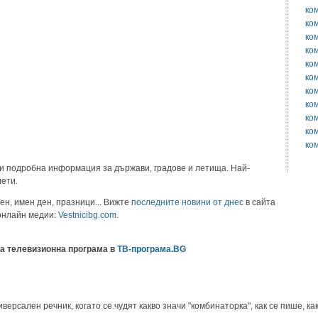
ко
ко
ко
ко
ко
ко
ко
ко
ко
ко
ко
и подробна информация за държави, градове и летища. Най-
лети.
ен, имен ден, празници... Вижте
последните новини от днес
в сайта
 онлайн медии:
Vestnicibg.com
.
а телевизионна програма в
ТВ-програма.BG
рсален речник, когато се чудят какво значи "комбинаторка", как се пише, как