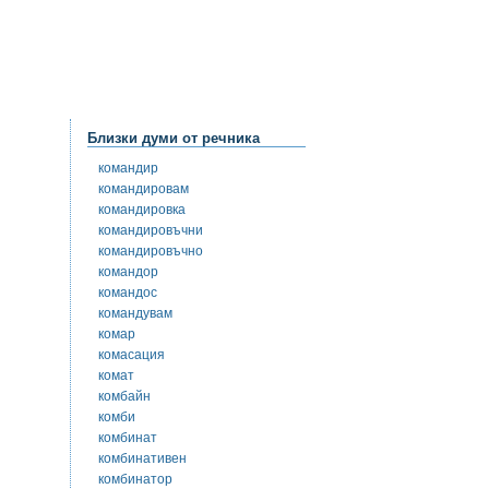
Близки думи от речника
командир
командировам
командировка
командировъчни
командировъчно
командор
командос
командувам
комар
комасация
комат
комбайн
комби
комбинат
комбинативен
комбинатор