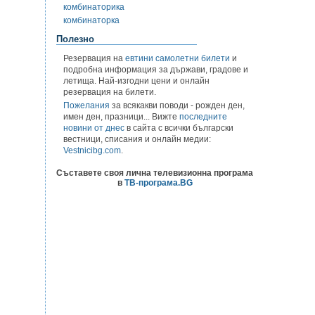
комбинаторика
комбинаторка
Полезно
Резервация на
евтини самолетни билети
и
подробна информация за държави, градове и
летища. Най-изгодни цени и онлайн
резервация на билети.
Пожелания
за всякакви поводи - рожден ден,
имен ден, празници... Вижте
последните
новини от днес
в сайта с всички български
вестници, списания и онлайн медии:
Vestnicibg.com
.
Съставете своя лична телевизионна програма
в
ТВ-програма.BG