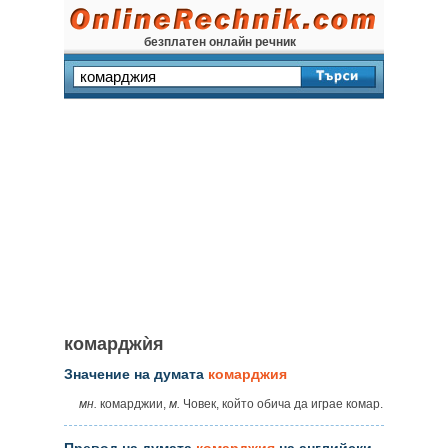
безплатен онлайн речник
комарджѝя
Значение на думата
комарджия
мн.
комарджии,
м.
Човек, който обича да играе комар.
Превод на думата
комарджия
на английски