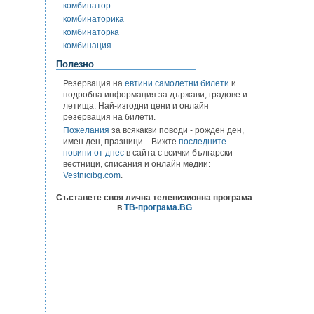
комбинатор
комбинаторика
комбинаторка
комбинация
Полезно
Резервация на
евтини самолетни билети
и
подробна информация за държави, градове и
летища. Най-изгодни цени и онлайн
резервация на билети.
Пожелания
за всякакви поводи - рожден ден,
имен ден, празници... Вижте
последните
новини от днес
в сайта с всички български
вестници, списания и онлайн медии:
Vestnicibg.com
.
Съставете своя лична телевизионна програма
в
ТВ-програма.BG