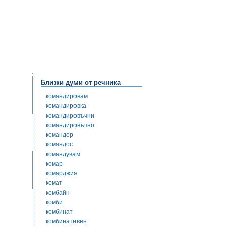
Близки думи от речника
командировам
командировка
командировъчни
командировъчно
командор
командос
командувам
комар
комарджия
комат
комбайн
комби
комбинат
комбинативен