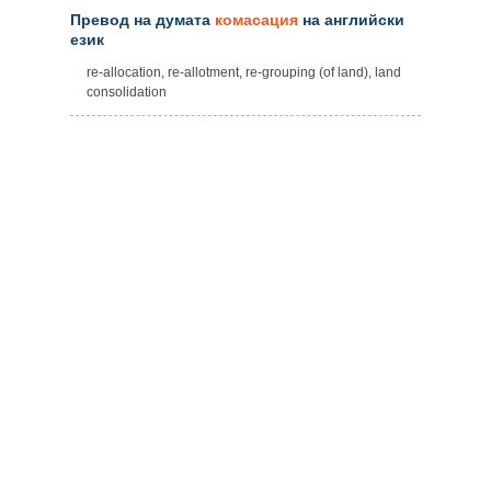
Превод на думата
комасация
на английски
език
re-allocation, re-allotment, re-grouping (of land), land
consolidation