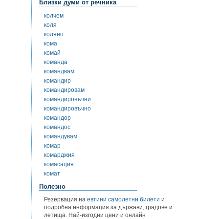
Близки думи от речника
колчем
коля
коляно
кома
комай
команда
командвам
командир
командировам
командировъчни
командировъчно
командор
командос
командувам
комар
комарджия
комасация
комат
Полезно
Резервация на
евтини самолетни билети
и
подробна информация за държави, градове и
летища. Най-изгодни цени и онлайн