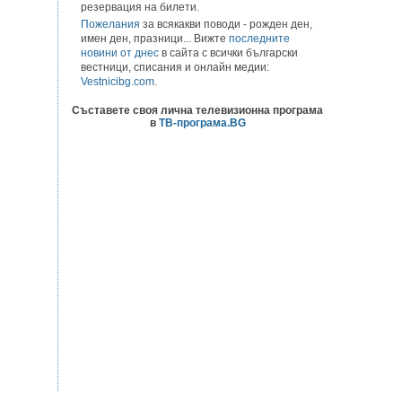
резервация на билети.
Пожелания
за всякакви поводи - рожден ден,
имен ден, празници... Вижте
последните
новини от днес
в сайта с всички български
вестници, списания и онлайн медии:
Vestnicibg.com
.
Съставете своя лична телевизионна програма
в
ТВ-програма.BG