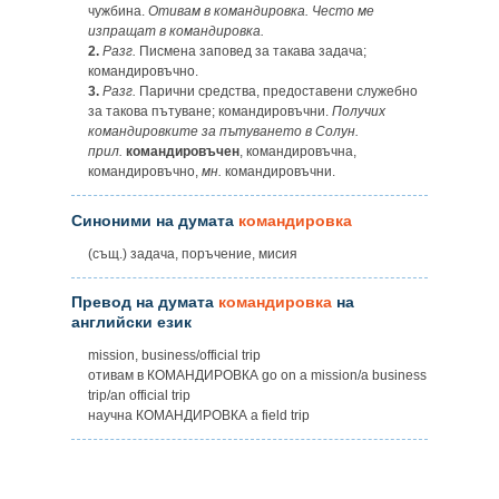
чужбина.
Отивам в командировка. Често ме
изпращат в командировка.
2.
Разг.
Писмена заповед за такава задача;
командировъчно.
3.
Разг.
Парични средства, предоставени служебно
за такова пътуване; командировъчни.
Получих
командировките за пътуването в Солун.
прил.
командировъчен
, командировъчна,
командировъчно,
мн.
командировъчни.
Синоними на думата
командировка
(същ.) задача, поръчение, мисия
Превод на думата
командировка
на
английски език
mission, business/official trip
отивам в КОМАНДИРОВКА go on a mission/a business
trip/an official trip
научна КОМАНДИРОВКА a field trip