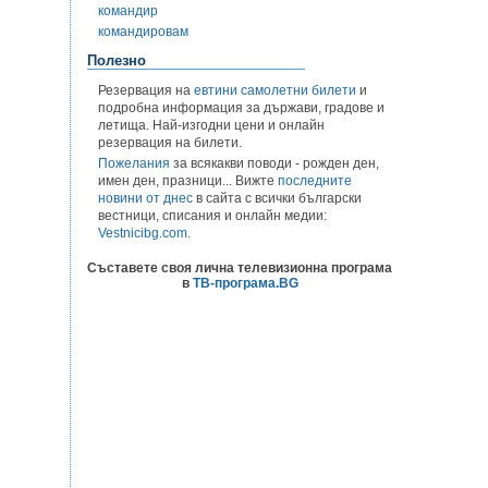
командир
командировам
Полезно
Резервация на
евтини самолетни билети
и
подробна информация за държави, градове и
летища. Най-изгодни цени и онлайн
резервация на билети.
Пожелания
за всякакви поводи - рожден ден,
имен ден, празници... Вижте
последните
новини от днес
в сайта с всички български
вестници, списания и онлайн медии:
Vestnicibg.com
.
Съставете своя лична телевизионна програма
в
ТВ-програма.BG