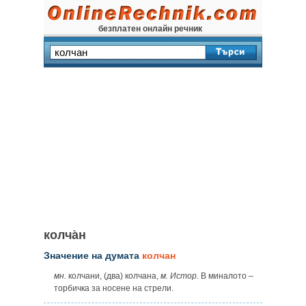
безплатен онлайн речник
колча̀н
Значение на думата
колчан
мн.
колчани, (два) колчана,
м. Истор.
В миналото –
торбичка за носене на стрели.