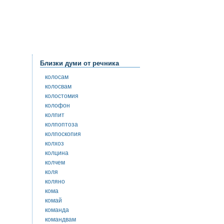
Близки думи от речника
колосам
колосвам
колостомия
колофон
колпит
колпоптоза
колпоскопия
колхоз
колцина
колчем
коля
коляно
кома
комай
команда
командвам