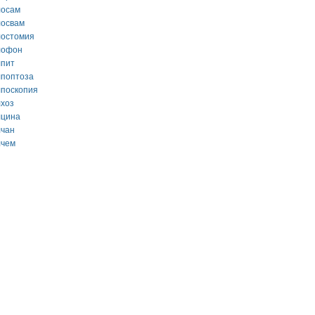
лосам
лосвам
лостомия
лофон
лпит
лпоптоза
лпоскопия
лхоз
лцина
лчан
лчем