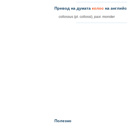
Превод на думата
колос
на английс
collossus (pl. collossi), разг. monster
Полезно