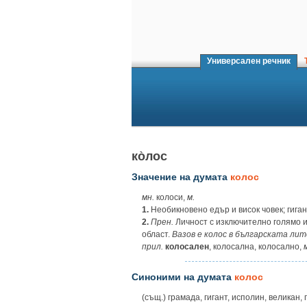
Универсален речник
Т
ко̀лос
Значение на думата
колос
мн.
колоси,
м.
1.
Необикновено едър и висок човек; гиган
2.
Прен.
Личност с изключително голямо и
област.
Вазов е колос в българската ли
прил.
колосален
, колосална, колосално,
Синоними на думата
колос
(същ.) грамада, гигант, исполин, великан,