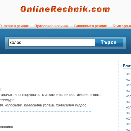
ълковен речник
Правописен речник
Синонимен речник
Българо-а
Бли
ко
ко
ко
т.
ко
 значително творчество, с изключителни постижения в някоя
ко
тература.
ко
мн.
колосални.
Колосални успехи. Колосален въпрос.
ко
ко
ко
ко
 планина
ко