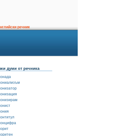
нглийски речник
зки думи от речника
лонада
лониализъм
лонизатор
лонизация
лонизирам
лонист
лония
лонтитул
лонцифра
лорит
лоритен