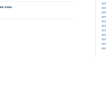
ко
ки език
ко
ко
ко
ко
ко
ко
ко
ко
ко
ко