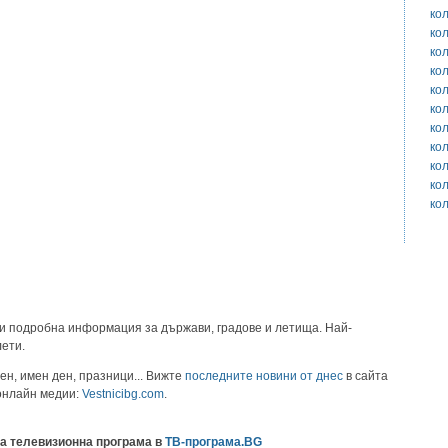
ко
ко
ко
ко
ко
ко
ко
ко
ко
ко
ко
и подробна информация за държави, градове и летища. Най-
лети.
ен, имен ден, празници... Вижте
последните новини от днес
в сайта
 онлайн медии:
Vestnicibg.com
.
а телевизионна програма в
ТВ-програма.BG