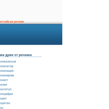
нглийски речник
зки думи от речника
лониализъм
лонизатор
лонизация
лонизирам
лонист
лония
лонтитул
лонцифра
лорит
лоритен
лос