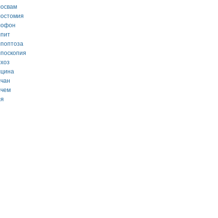
лосвам
лостомия
лофон
лпит
лпоптоза
лпоскопия
лхоз
лцина
лчан
лчем
ля