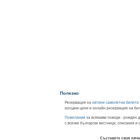
Полезно
Резервация на
евтини самолетни билети
изгодни цени и онлайн резервация на би
Пожелания
за всякакви поводи - рожден д
с всички български вестници, списания и
Съставете своя личн