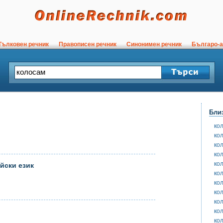
ълковен речник
Правописен речник
Синонимен речник
Българо-а
Бли
ко
ко
ко
ко
ко
йски език
ко
ко
ко
ко
ко
ко