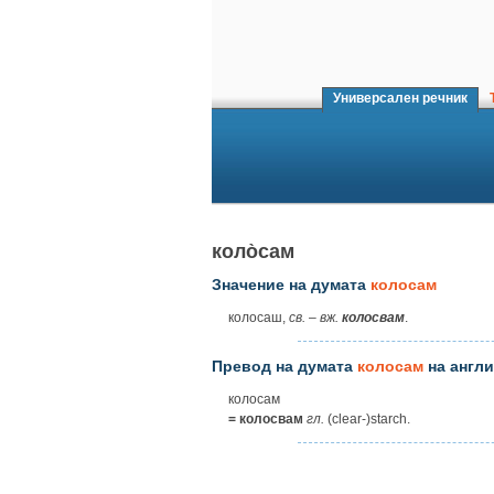
Универсален речник
Т
коло̀сам
Значение на думата
колосам
колосаш,
св.
–
вж.
колосвам
.
Превод на думата
колосам
на англи
колосам
= колосвам
гл.
(clear-)starch.